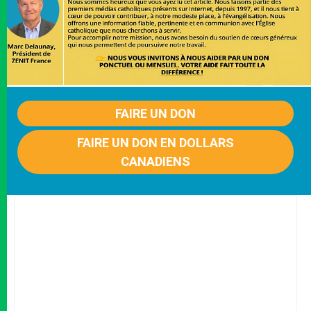
FAIRE UN DON
FAIRE UN DON EN DOLLARS
CANADIENS