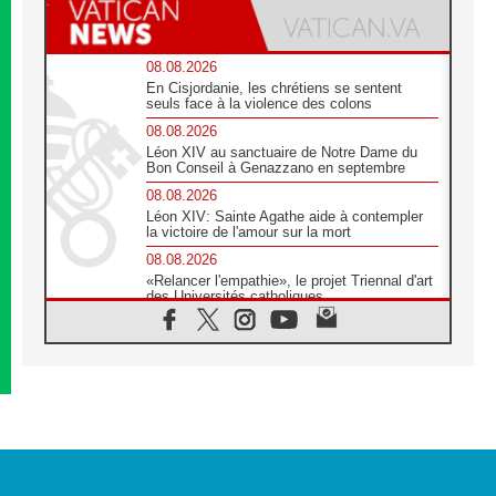
08.08.2026
En Cisjordanie, les chrétiens se sentent
seuls face à la violence des colons
08.08.2026
Léon XIV au sanctuaire de Notre Dame du
Bon Conseil à Genazzano en septembre
08.08.2026
Léon XIV: Sainte Agathe aide à contempler
la victoire de l'amour sur la mort
08.08.2026
«Relancer l'empathie», le projet Triennal d'art
des Universités catholiques
08.08.2026
Signis 2026, donner la parole aux religieuses
catholiques
08.08.2026
Au Bangladesh, l'Église accompagne les
Dalits sur le chemin de la dignité
07.08.2026
Philippines: le vicariat apostolique de
Calapan devient un diocèse