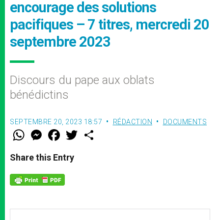
encourage des solutions
pacifiques – 7 titres, mercredi 20
septembre 2023
Discours du pape aux oblats
bénédictins
SEPTEMBRE 20, 2023 18:57
RÉDACTION
DOCUMENTS
W
M
F
T
S
h
e
a
w
h
a
s
c
i
a
t
s
e
t
r
Share this Entry
s
e
b
t
e
A
n
o
e
p
g
o
r
p
e
k
r