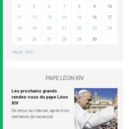
4
5
6
7
8
9
10
11
12
13
14
15
16
17
18
19
20
21
22
23
24
25
26
27
28
29
30
« Août
Oct »
PAPE LÉON XIV
Les prochains grands
rendez-vous du pape Léon
XIV
De retour au Vatican, après trois
semaines de vacances