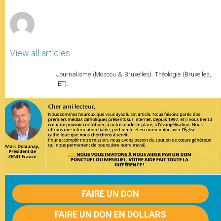
r
View all articles
Journalisme (Moscou & Bruxelles). Théologie (Bruxelles,
IET).
FAIRE UN DON
FAIRE UN DON EN DOLLARS