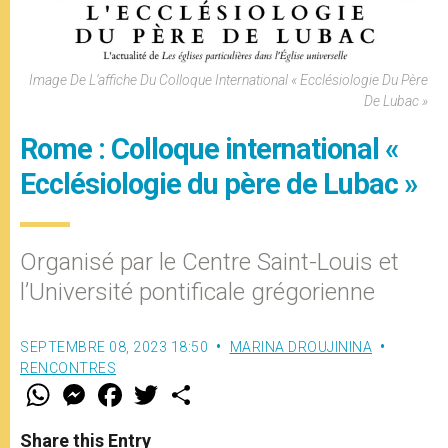
Image De L’affiche Du Colloque International « Ecclésiologie Du Père
De Lubac »
Rome : Colloque international «
Ecclésiologie du père de Lubac »
Organisé par le Centre Saint-Louis et
l’Université pontificale grégorienne
SEPTEMBRE 08, 2023 18:50
MARINA DROUJININA
RENCONTRES
W
M
F
T
S
h
e
a
w
h
a
s
c
i
a
t
s
e
t
r
Share this Entry