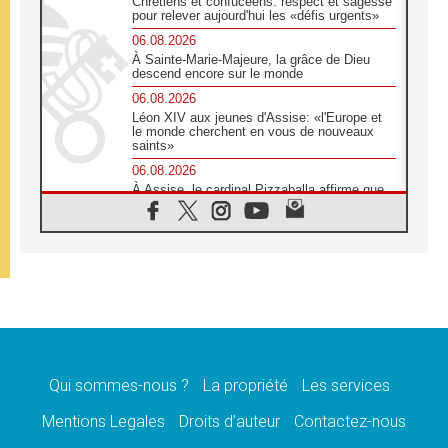
Chrétiens et confucéens: respect et sagesse
pour relever aujourd'hui les «défis urgents»
06.08.2026
À Sainte-Marie-Majeure, la grâce de Dieu
descend encore sur le monde
06.08.2026
Léon XIV aux jeunes d'Assise: «l'Europe et
le monde cherchent en vous de nouveaux
saints»
06.08.2026
À Assise, le cardinal Pizzaballa affirme que
«les chrétiens veulent la paix»
06.08.2026
Au Mexique, le cardinal Parolin invite à être
aux côtés des marginalisées
06.08.2026
À Assise, le Pape invite les jeunes à
«construire la civilisation de l'amour»
05.08.2026
La visite du Pape en Argentine portera «un
message de paix et de dignité humaine»
Qui sommes-nous ?
La propriété
Les services
05.08.2026
Mentions Legales
Droits d’auteur
Contactez-nous
«La visite du Pape en Uruguay renforcera
l'espérance» affirme Mgr Tróccoli