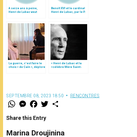
A seize ans à peine,
Benoît XVI et le cardinal
Henri de Lubac veut
Henri de Lubac, par le P.
entrer dans la
Jean Stern
Compagnie de Jésus
La guerre, c’est faire le
« Henri de Lubac et la
choix « de Caïn », déplore
«célèbre Mère Saint-
le pape François
Jean» », par le p.
Jacques Servais
SEPTEMBRE 08, 2023 18:50
RENCONTRES
W
M
F
T
S
h
e
a
w
h
a
s
c
i
a
t
s
e
t
r
Share this Entry
s
e
b
t
e
A
n
o
e
p
g
o
r
Marina Droujinina
p
e
k