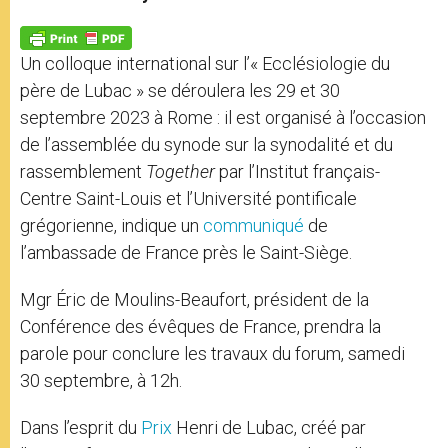
s
e
b
t
e
A
n
o
e
p
g
o
r
p
e
k
Un colloque international sur l’« Ecclésiologie du
r
père de Lubac » se déroulera les 29 et 30
septembre 2023 à Rome : il est organisé à l’occasion
de l’assemblée du synode sur la synodalité et du
rassemblement
Together
par l’Institut français-
Centre Saint-Louis et l’Université pontificale
grégorienne, indique un
communiqué
de
l’ambassade de France près le Saint-Siège.
Mgr Éric de Moulins-Beaufort, président de la
Conférence des évêques de France, prendra la
parole pour conclure les travaux du forum, samedi
30 septembre, à 12h.
Dans l’esprit du
Prix
Henri de Lubac, créé par