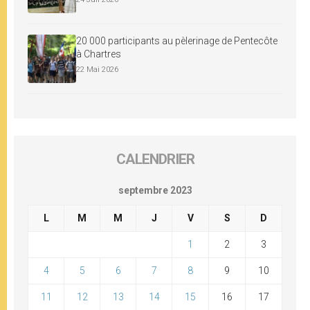
20 000 participants au pèlerinage de Pentecôte
à Chartres
22 Mai 2026
CALENDRIER
septembre 2023
L
M
M
J
V
S
D
1
2
3
4
5
6
7
8
9
10
11
12
13
14
15
16
17