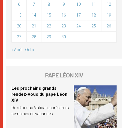
6
7
8
9
10
11
12
13
14
15
16
17
18
19
20
21
22
23
24
25
26
27
28
29
30
« Août
Oct »
PAPE LÉON XIV
Les prochains grands
rendez-vous du pape Léon
XIV
De retour au Vatican, après trois
semaines de vacances