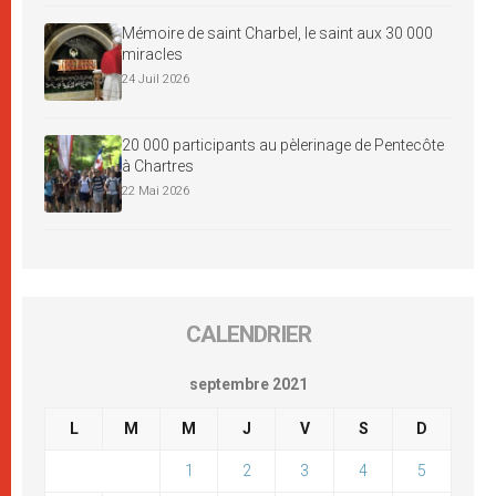
Mémoire de saint Charbel, le saint aux 30 000
miracles
24 Juil 2026
20 000 participants au pèlerinage de Pentecôte
à Chartres
22 Mai 2026
CALENDRIER
septembre 2021
L
M
M
J
V
S
D
1
2
3
4
5