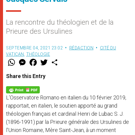
La rencontre du théologien et de la
Prieure des Ursulines
SEPTEMBRE 04, 2021 23:02
RÉDACTION
CITÉ DU
VATICAN
,
THÉOLOGIE
W
M
F
T
S
h
e
a
w
h
a
s
c
i
a
t
s
e
t
r
Share this Entry
s
e
b
t
e
A
n
o
e
p
g
o
r
p
e
k
L’Osservatore Romano en italien du 10 février 2019,
r
rapportait, en italien, le soutien apporté au grand
théologien français et cardinal Henri de Lubac S. J.
(1896-1991) par la Prieure générale des Ursulines de
l’Union Romaine, Mère Saint-Jean, à un moment