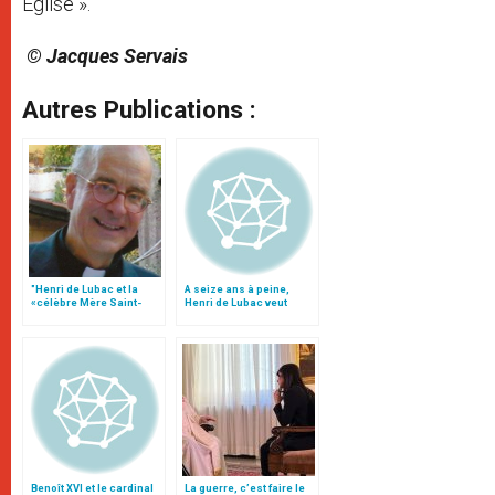
Église ».
© Jacques Servais
Autres Publications :
"Henri de Lubac et la
A seize ans à peine,
«célèbre Mère Saint-
Henri de Lubac veut
Jean»", par le p. Jacques
entrer dans la
Servais
Compagnie de Jésus
Benoît XVI et le cardinal
La guerre, c’est faire le