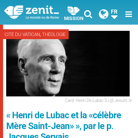
FR
MISSION
,
CITÉ DU VATICAN
THÉOLOGIE
Card. Henri De Lubac SJ @ Jesuits.ie
« Henri de Lubac et la «célèbre
Mère Saint-Jean» », par le p.
Jacques Servais