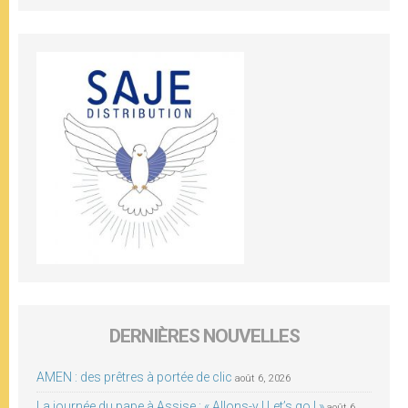
DERNIÈRES NOUVELLES
AMEN : des prêtres à portée de clic
août 6, 2026
La journée du pape à Assise : « Allons-y ! Let’s go ! »
août 6,