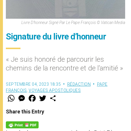
Livre D’honneur Signé Par Le Pape François © Vatican Media
Signature du livre d’honneur
« Je suis honoré de parcourir les
chemins de la rencontre et de l’amitié »
SEPTEMBRE 04, 2023 18:35
RÉDACTION
PAPE
FRANÇOIS
,
VOYAGES APOSTOLIQUES
W
M
F
T
S
h
e
a
w
h
a
s
c
i
a
t
s
e
t
r
Share this Entry
s
e
b
t
e
A
n
o
e
p
g
o
r
p
e
k