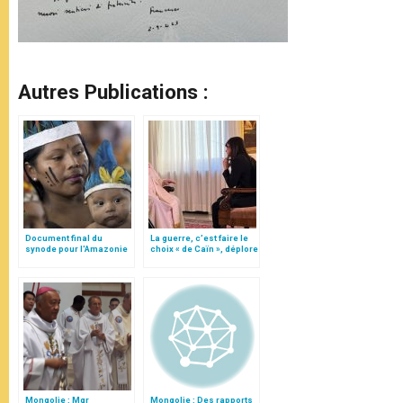
Autres Publications :
Document final du
La guerre, c’est faire le
synode pour l'Amazonie
choix « de Caïn », déplore
en français: traduction
le pape François
non officielle
Mongolie : Mgr
Mongolie : Des rapports