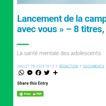
Lancement de la camp
avec vous » – 8 titres,
La santé mentale des adolescents
JUILLET 28, 2023 19:12
RÉDACTION
DOCUMENTS
W
M
F
T
S
h
e
a
w
h
a
s
c
i
a
t
s
e
t
r
Share this Entry
s
e
b
t
e
A
n
o
e
p
g
o
r
p
e
k
r