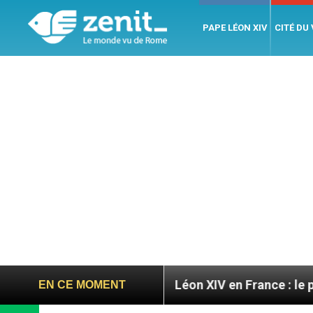
PAPE LÉON XIV
CITÉ DU
oires
Léon XIV en France : le programme détaill
EN CE MOMENT