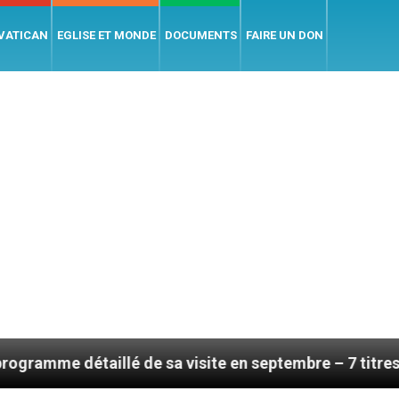
 VATICAN
EGLISE ET MONDE
DOCUMENTS
FAIRE UN DON
é de sa visite en septembre – 7 titres, vendredi 7 août