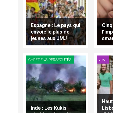
Espagne : Le pays qui
Cinq
envoie le plus de
l’im
jeunes aux JMJ
smar
famil
coup
CHRÉTIENS PERSÉCUTÉS
JMJ
Haut
Inde : Les Kukis
Lisb