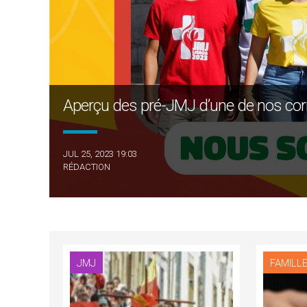
Aperçu des pré-JMJ d’une de nos corre
JUL 25, 2023 19:03
RÉDACTION
JMJ
FAMILL