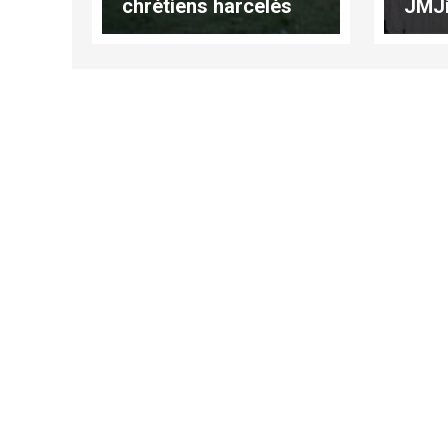
chrétiens harcelés
JMJi
arriv