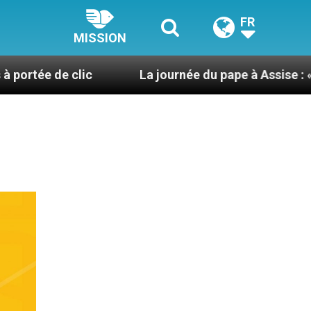
FR
MISSION
lic
La journée du pape à Assise : « Allons-y ! Let’