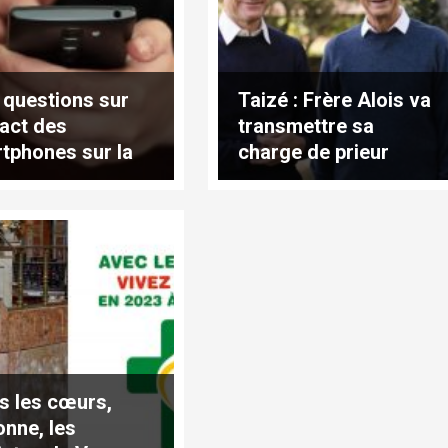
 questions sur
Taizé : Frère Alois va
pact des
transmettre sa
tphones sur la
charge de prieur
le et la vie de
le
s les cœurs,
onne, les