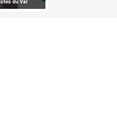
stes du Var
ent !