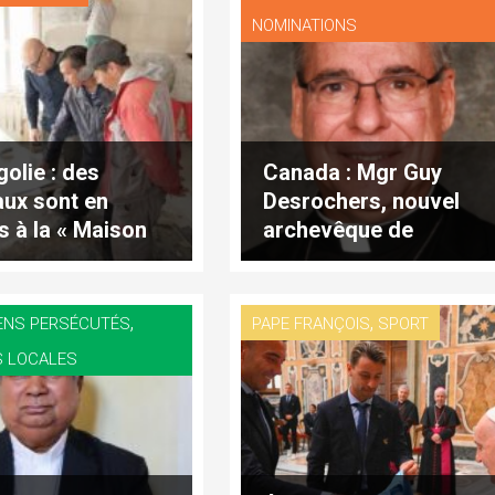
NOMINATIONS
olie : des
Canada : Mgr Guy
aux sont en
Desrochers, nouvel
s à la « Maison
archevêque de
a Miséricorde »
Moncton
,
,
ENS PERSÉCUTÉS
PAPE FRANÇOIS
SPORT
S LOCALES