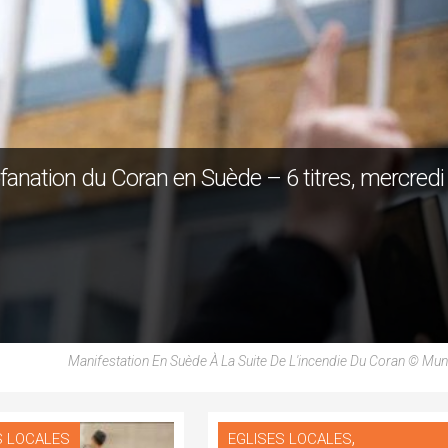
fanation du Coran en Suède – 6 titres, mercredi
Manifestation En Suède À La Suite De L'incendie Du Coran © Mu
,
S LOCALES
EGLISES LOCALES