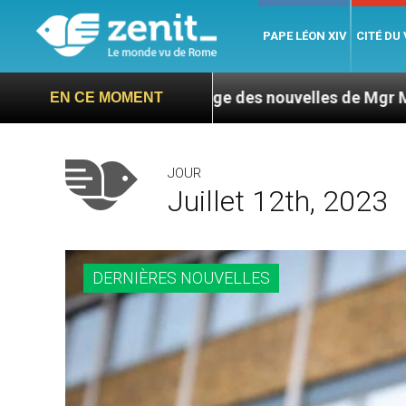
PAPE LÉON XIV
CITÉ DU
ua : L’ONU exige des nouvelles de Mgr Mata
Se
EN CE MOMENT
JOUR
Juillet 12th, 2023
DERNIÈRES NOUVELLES