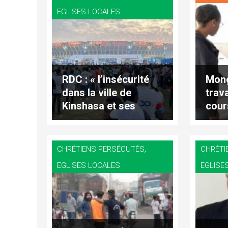
EGLISES LOCALES
RDC : « l’insécurité
Mong
dans la ville de
trav
Kinshasa et ses
cour
périphéries »
de l
,
CHRÉTIENS PERSÉCUTÉS
CHRÉTI
EGLISES LOCALES
EGLISE