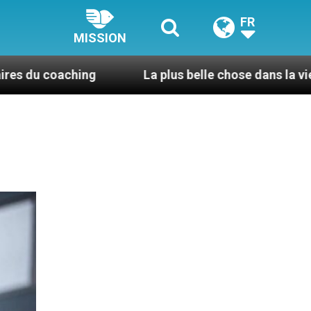
FR
MISSION
ng
La plus belle chose dans la vie, c’est d’être p