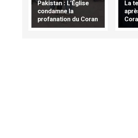
Pakistan : L’Église
La t
condamne la
aprè
profanation du Coran
Cora