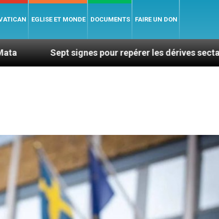
 VATICAN
EGLISE ET MONDE
DOCUMENTS
FAIRE UN DON
pt signes pour repérer les dérives sectaires du coachi