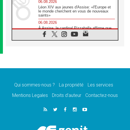
06.08.2026
Léon XIV aux jeunes d'Assise: «l'Europe et
le monde cherchent en vous de nouveaux
saints»
06.08.2026
À Assise, le cardinal Pizzaballa affirme que
«les chrétiens veulent la paix»
06.08.2026
Au Mexique, le cardinal Parolin invite à être
aux côtés des marginalisées
06.08.2026
À Assise, le Pape invite les jeunes à
«construire la civilisation de l'amour»
05.08.2026
La visite du Pape en Argentine portera «un
message de paix et de dignité humaine»
Qui sommes-nous ?
La propriété
Les services
05.08.2026
Mentions Legales
Droits d’auteur
Contactez-nous
«La visite du Pape en Uruguay renforcera
l'espérance» affirme Mgr Tróccoli
05.08.2026
Le nonce en Ukraine: «Il est inquiétant
d'entendre ceux qui bénissent la guerre»
05.08.2026
Léon XIV au Pérou, une lueur d'espoir pour