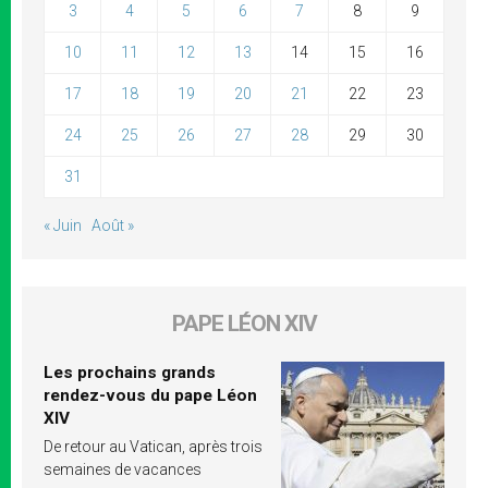
3
4
5
6
7
8
9
10
11
12
13
14
15
16
17
18
19
20
21
22
23
24
25
26
27
28
29
30
31
« Juin
Août »
PAPE LÉON XIV
Les prochains grands
rendez-vous du pape Léon
XIV
De retour au Vatican, après trois
semaines de vacances