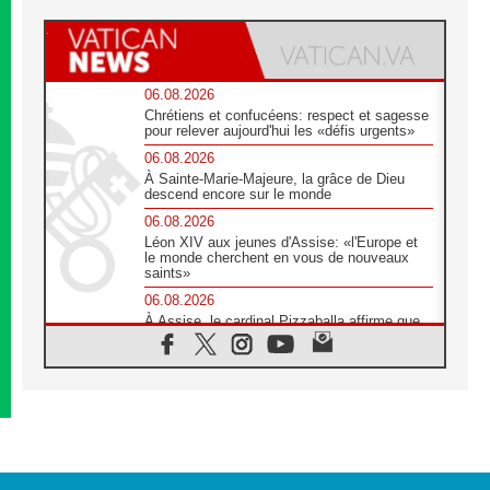
06.08.2026
Chrétiens et confucéens: respect et sagesse
pour relever aujourd'hui les «défis urgents»
06.08.2026
À Sainte-Marie-Majeure, la grâce de Dieu
descend encore sur le monde
06.08.2026
Léon XIV aux jeunes d'Assise: «l'Europe et
le monde cherchent en vous de nouveaux
saints»
06.08.2026
À Assise, le cardinal Pizzaballa affirme que
«les chrétiens veulent la paix»
06.08.2026
Au Mexique, le cardinal Parolin invite à être
aux côtés des marginalisées
06.08.2026
À Assise, le Pape invite les jeunes à
«construire la civilisation de l'amour»