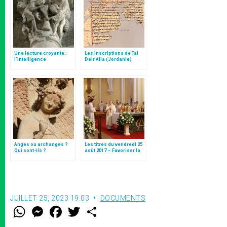
Une lecture croyante :
Les inscriptions de Tal
l’intelligence
Deir Alla (Jordanie)
typologique des deux
Testaments
Anges ou archanges ?
Les titres du vendredi 25
Qui sont-ils ?
août 2017 – Favoriser la
communion et la paix
JUILLET 25, 2023 19:03
DOCUMENTS
W
M
F
T
S
h
e
a
w
h
a
s
c
i
a