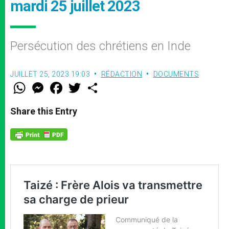
mardi 25 juillet 2023
Persécution des chrétiens en Inde
JUILLET 25, 2023 19:03
RÉDACTION
DOCUMENTS
W
M
F
T
S
h
e
a
w
h
a
s
c
i
a
t
s
e
t
r
Share this Entry
s
e
b
t
e
A
n
o
e
p
g
o
r
p
e
k
r