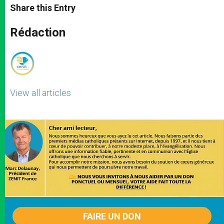
t
s
e
t
r
Share this Entry
s
e
b
t
e
A
n
o
e
p
g
o
r
Rédaction
p
e
k
r
View all articles
FAIRE UN DON