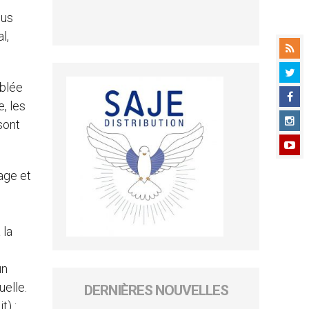
sus
l,
mblée
, les
sont
age et
 la
un
uelle.
DERNIÈRES NOUVELLES
t) :