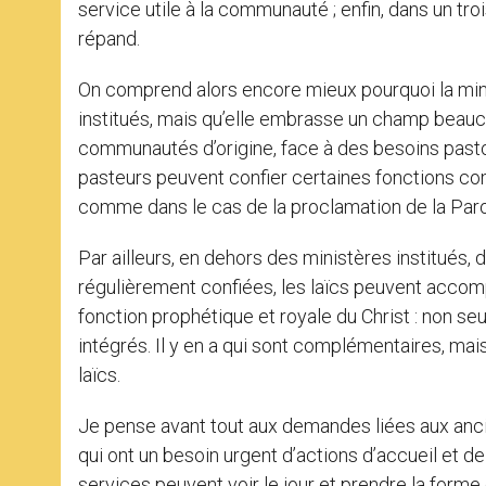
service utile à la communauté ; enfin, dans un tro
répand.
On comprend alors encore mieux pourquoi la minis
institués, mais qu’elle embrasse un champ beauco
communautés d’origine, face à des besoins pastorau
pasteurs peuvent confier certaines fonctions com
comme dans le cas de la proclamation de la Parole
Par ailleurs, en dehors des ministères institués
régulièrement confiées, les laïcs peuvent accomp
fonction prophétique et royale du Christ : non seu
intégrés. Il y en a qui sont complémentaires, mais
laïcs.
Je pense avant tout aux demandes liées aux anci
qui ont un besoin urgent d’actions d’accueil et d
services peuvent voir le jour et prendre la forme 