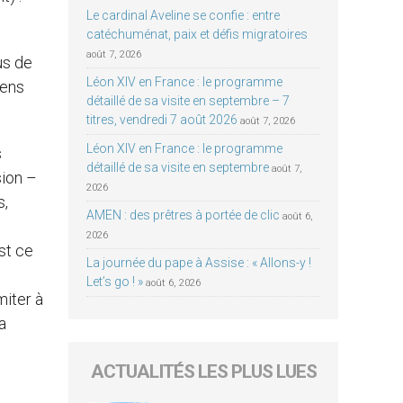
Le cardinal Aveline se confie : entre
catéchuménat, paix et défis migratoires
août 7, 2026
us de
Léon XIV en France : le programme
sens
détaillé de sa visite en septembre – 7
titres, vendredi 7 août 2026
août 7, 2026
Léon XIV en France : le programme
s
détaillé de sa visite en septembre
août 7,
sion –
2026
s,
AMEN : des prêtres à portée de clic
août 6,
2026
st ce
La journée du pape à Assise : « Allons-y !
Let’s go ! »
août 6, 2026
miter à
a
ACTUALITÉS LES PLUS LUES