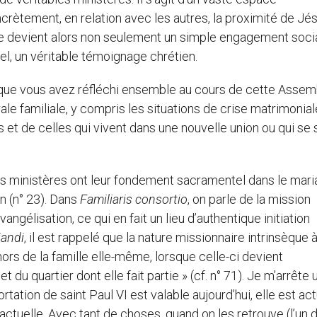
rètement, en relation avec les autres, la proximité de Jé
tère devient alors non seulement un simple engagement socia
l, un véritable témoignage chrétien.
ais que vous avez réfléchi ensemble au cours de cette Asse
ale familiale, y compris les situations de crise matrimoniale
t de celles qui vivent dans une nouvelle union ou qui se 
ins ministères ont leur fondement sacramentel dans le mari
n (n° 23). Dans
Familiaris consortio
, on parle de la mission
ngélisation, ce qui en fait un lieu d’authentique initiation
iandi
, il est rappelé que la nature missionnaire intrinsèque à
rs de la famille elle-même, lorsque celle-ci devient
 du quartier dont elle fait partie » (cf. n° 71). Je m’arrête 
ortation de saint Paul VI est valable aujourd’hui, elle est act
ès actuelle. Avec tant de choses, quand on les retrouve (l’un di