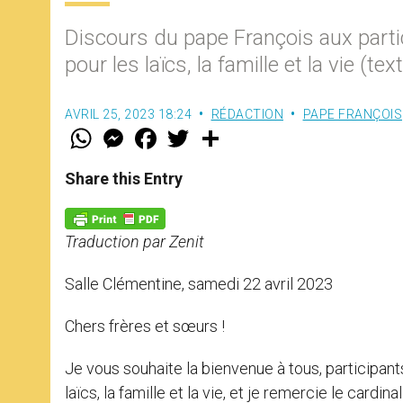
Discours du pape François aux parti
pour les laïcs, la famille et la vie (tex
AVRIL 25, 2023 18:24
RÉDACTION
PAPE FRANÇOIS
W
M
F
T
S
h
e
a
w
h
a
s
c
i
a
t
s
e
t
r
Share this Entry
s
e
b
t
e
A
n
o
e
p
g
o
r
p
e
k
Traduction par Zenit
r
Salle Clémentine, samedi 22 avril 2023
Chers frères et sœurs !
Je vous souhaite la bienvenue à tous, participa
laïcs, la famille et la vie, et je remercie le cardin