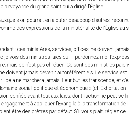
 clairvoyance du grand saint qui a dirigé l’Église.
 auxquels on pourrait en ajouter beaucoup d’autres, reconn
comme des expressions de la ministérialité de l’Église au 
ant : ces ministères, services, offices, ne doivent jamai
ue je vois des ministres laïcs qui – pardonnez-moi l’expres
ère, mais ce n’est pas chrétien. Ce sont des ministres païen
 ne doivent jamais devenir autoréférentiels. Le service est
ur : cela ne marchera jamais. Leur but les transcende, et c’e
omaine social, politique et économique » (cf. Exhortation
ssion confiée avant tout aux laïcs, dont l’action ne peut se li
e engagement à appliquer l’Évangile à la transformation de l
blent être des prêtres par défaut. S’il vous plaît, réglez ce