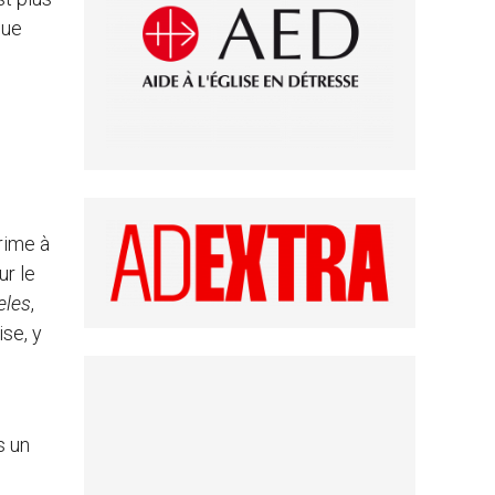
que
rime à
ur le
eles
,
ise, y
s un