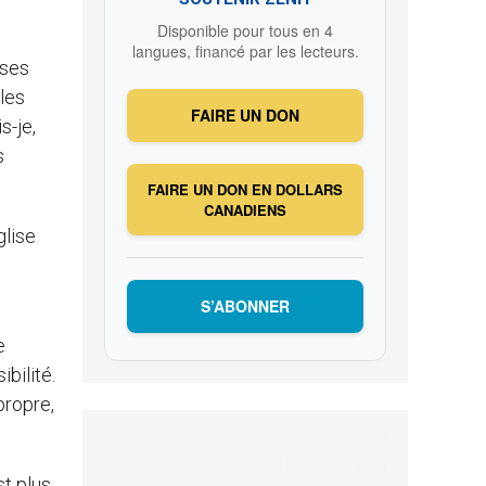
Disponible pour tous en 4
langues, financé par les lecteurs.
uses
 les
FAIRE UN DON
s-je,
s
FAIRE UN DON EN DOLLARS
CANADIENS
glise
S’ABONNER
e
bilité.
propre,
st plus