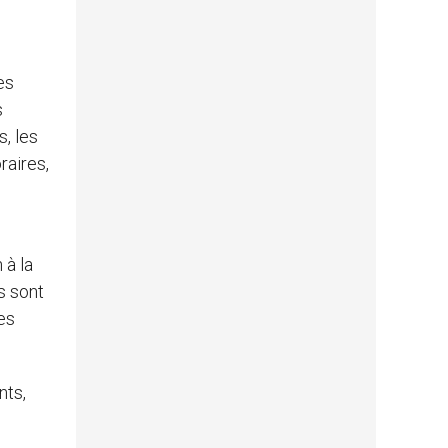
es
s
s, les
raires,
 à la
s sont
des
nts,