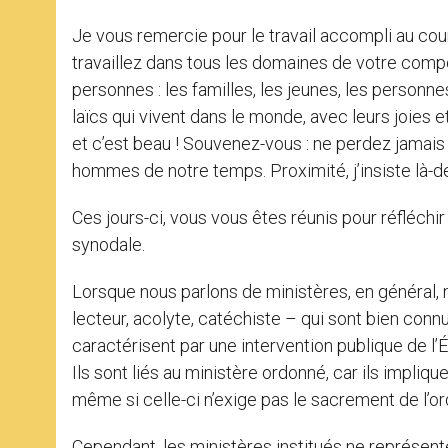
Je vous remercie pour le travail accompli au co
travaillez dans tous les domaines de votre com
personnes : les familles, les jeunes, les personne
laïcs qui vivent dans le monde, avec leurs joies et 
et c’est beau ! Souvenez-vous : ne perdez jamais
hommes de notre temps. Proximité, j’insiste là-d
Ces jours-ci, vous vous êtes réunis pour réfléchir 
synodale.
Lorsque nous parlons de ministères, en général,
lecteur, acolyte, catéchiste – qui sont bien conn
caractérisent par une intervention publique de l’Ég
Ils sont liés au ministère ordonné, car ils impliqu
même si celle-ci n’exige pas le sacrement de l’or
Cependant, les ministères institués ne représenten