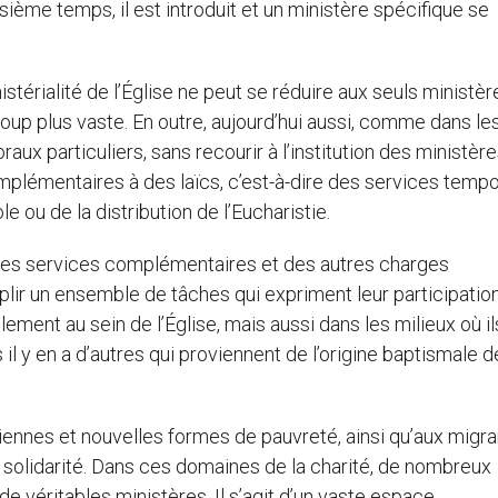
isième temps, il est introduit et un ministère spécifique se
térialité de l’Église ne peut se réduire aux seuls ministèr
up plus vaste. En outre, aujourd’hui aussi, comme dans le
x particuliers, sans recourir à l’institution des ministère
plémentaires à des laïcs, c’est-à-dire des services tempo
 ou de la distribution de l’Eucharistie.
, des services complémentaires et des autres charges
lir un ensemble de tâches qui expriment leur participation
lement au sein de l’Église, mais aussi dans les milieux où il
 il y en a d’autres qui proviennent de l’origine baptismale 
ennes et nouvelles formes de pauvreté, ainsi qu’aux migra
e solidarité. Dans ces domaines de la charité, de nombreux
de véritables ministères. Il s’agit d’un vaste espace