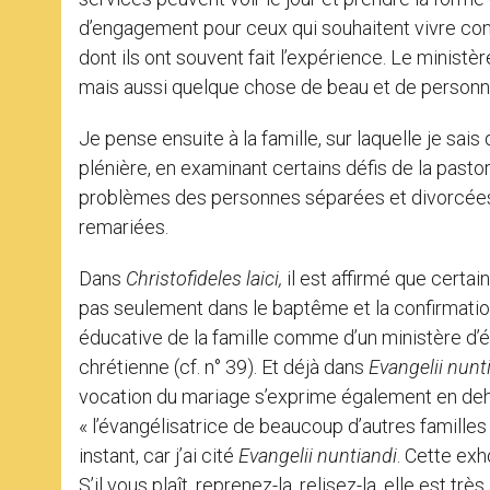
d’engagement pour ceux qui souhaitent vivre conc
dont ils ont souvent fait l’expérience. Le minis
mais aussi quelque chose de beau et de personne
Je pense ensuite à la famille, sur laquelle je s
plénière, en examinant certains défis de la pastor
problèmes des personnes séparées et divorcées e
remariées.
Dans
Christofideles laici,
il est affirmé que certa
pas seulement dans le baptême et la confirmatio
éducative de la famille comme d’un ministère d’éva
chrétienne (cf. n° 39). Et déjà dans
Evangelii nunt
vocation du mariage s’exprime également en deho
« l’évangélisatrice de beaucoup d’autres familles et
instant, car j’ai cité
Evangelii nuntiandi
. Cette exh
S’il vous plaît, reprenez-la, relisez-la, elle est tr