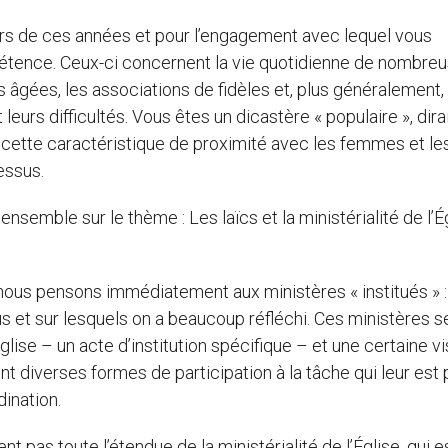
urs de ces années et pour l’engagement avec lequel vous
pétence. Ceux-ci concernent la vie quotidienne de nombre
s âgées, les associations de fidèles et, plus généralement,
leurs difficultés. Vous êtes un dicastère « populaire », dirai
 cette caractéristique de proximité avec les femmes et le
essus.
ensemble sur le thème : Les laïcs et la ministérialité de l’É
 nous pensons immédiatement aux ministères « institués » :
us et sur lesquels on a beaucoup réfléchi. Ces ministères s
lise – un acte d’institution spécifique – et une certaine visi
ent diverses formes de participation à la tâche qui leur est 
dination.
t pas toute l’étendue de la ministérialité de l’Église, qui e