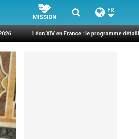
FR
MISSION
 XIV en France : le programme détaillé de sa visite en