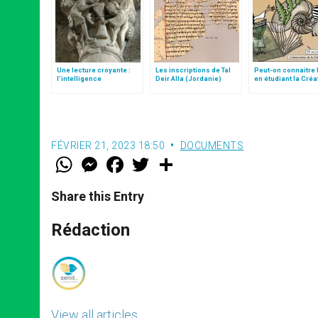
Une lecture croyante :
Les inscriptions de Tal
Peut-on connaitre 
l’intelligence
Deir Alla (Jordanie)
en étudiant la Créa
typologique des deux
Testaments
FÉVRIER 21, 2023 18:50
DOCUMENTS
W
M
F
T
S
h
e
a
w
h
a
s
c
i
a
t
s
e
t
r
Share this Entry
s
e
b
t
e
A
n
o
e
p
g
o
r
Rédaction
p
e
k
r
View all articles