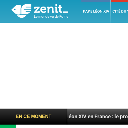
PAPE LÉON XIV
CITÉ DU
res
Léon XIV en France : le programme détaillé 
EN CE MOMENT