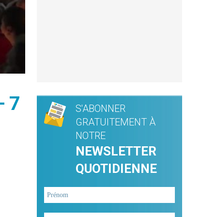
– 7
S'ABONNER
GRATUITEMENT À
NOTRE
NEWSLETTER
QUOTIDIENNE