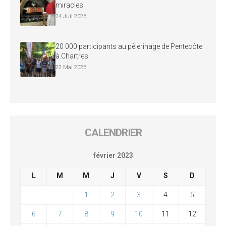
miracles
24 Juil 2026
20 000 participants au pèlerinage de Pentecôte
à Chartres
22 Mai 2026
CALENDRIER
février 2023
L
M
M
J
V
S
D
1
2
3
4
5
6
7
8
9
10
11
12