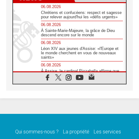
06.08.2026
Chrétiens et confucéens: respect et sagesse
pour relever aujourd'hui les «défis urgents»
06.08.2026
À Sainte-Marie-Majeure, la grâce de Dieu
descend encore sur le monde
06.08.2026
Léon XIV aux jeunes d'Assise: «l'Europe et
le monde cherchent en vous de nouveaux
saints»
06.08.2026
À Assise, le cardinal Pizzaballa affirme que
«les chrétiens veulent la paix»
06.08.2026
Au Mexique, le cardinal Parolin invite à être
aux côtés des marginalisées
06.08.2026
À Assise, le Pape invite les jeunes à
«construire la civilisation de l'amour»
05.08.2026
La visite du Pape en Argentine portera «un
message de paix et de dignité humaine»
Qui sommes-nous ?
La propriété
Les services
05.08.2026