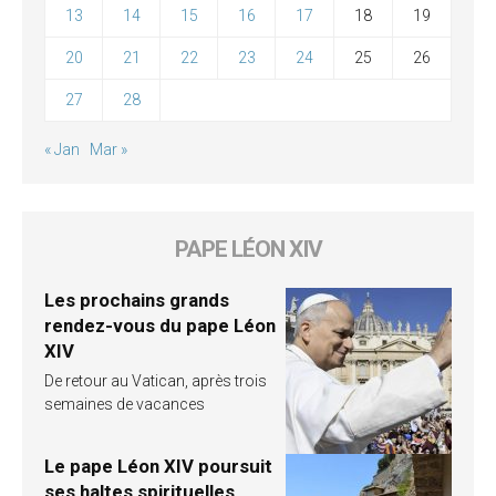
13
14
15
16
17
18
19
20
21
22
23
24
25
26
27
28
« Jan
Mar »
PAPE LÉON XIV
Les prochains grands
rendez-vous du pape Léon
XIV
De retour au Vatican, après trois
semaines de vacances
Le pape Léon XIV poursuit
ses haltes spirituelles