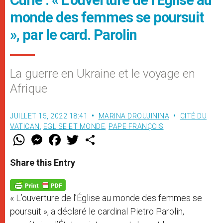
Curie : « L’ouverture de l’Église au
monde des femmes se poursuit
», par le card. Parolin
La guerre en Ukraine et le voyage en
Afrique
JUILLET 15, 2022 18:41
MARINA DROUJININA
CITÉ DU
VATICAN
,
EGLISE ET MONDE
,
PAPE FRANÇOIS
W
M
F
T
S
h
e
a
w
h
a
s
c
i
a
t
s
e
t
r
Share this Entry
s
e
b
t
e
A
n
o
e
p
g
o
r
p
e
k
« L’ouverture de l’Église au monde des femmes se
r
poursuit », a déclaré le cardinal Pietro Parolin,