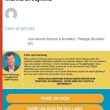
p
e
k
r
View all articles
Journalisme (Moscou & Bruxelles). Théologie (Bruxelles,
IET).
FAIRE UN DON
FAIRE UN DON EN DOLLARS