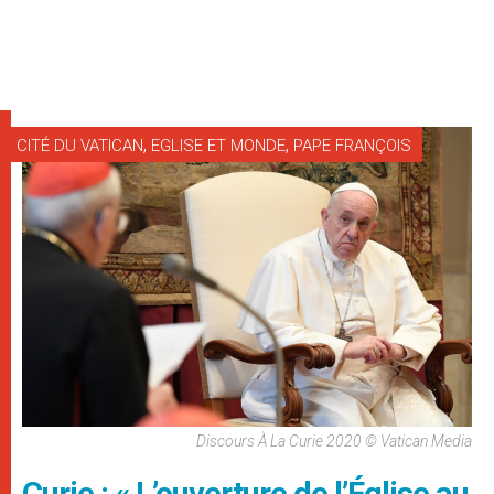
,
,
CITÉ DU VATICAN
EGLISE ET MONDE
PAPE FRANÇOIS
Discours À La Curie 2020 © Vatican Media