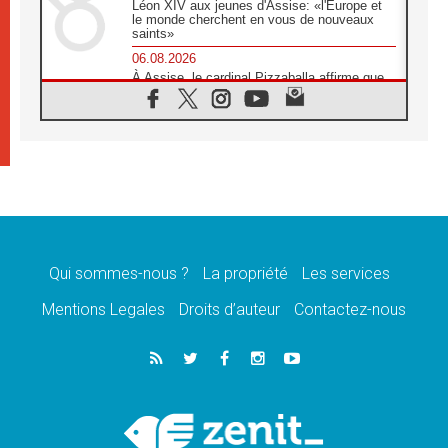
Léon XIV aux jeunes d'Assise: «l'Europe et
le monde cherchent en vous de nouveaux
saints»
06.08.2026
À Assise, le cardinal Pizzaballa affirme que
«les chrétiens veulent la paix»
06.08.2026
Au Mexique, le cardinal Parolin invite à être
aux côtés des marginalisées
06.08.2026
À Assise, le Pape invite les jeunes à
«construire la civilisation de l'amour»
05.08.2026
La visite du Pape en Argentine portera «un
message de paix et de dignité humaine»
Qui sommes-nous ?
La propriété
Les services
05.08.2026
Mentions Legales
Droits d’auteur
Contactez-nous
«La visite du Pape en Uruguay renforcera
l'espérance» affirme Mgr Tróccoli
05.08.2026
Le nonce en Ukraine: «Il est inquiétant
d'entendre ceux qui bénissent la guerre»
05.08.2026
Léon XIV au Pérou, une lueur d'espoir pour
un peuple en quête de paix