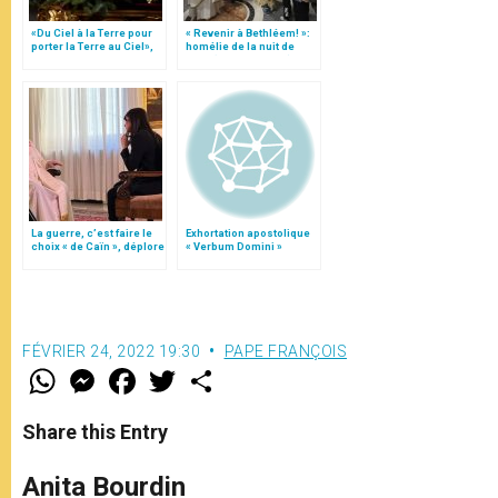
«Du Ciel à la Terre pour
« Revenir à Bethléem! »:
porter la Terre au Ciel»,
homélie de la nuit de
par Mgr Francesco Follo
Noël (texte complet)
La guerre, c’est faire le
Exhortation apostolique
choix « de Caïn », déplore
« Verbum Domini »
le pape François
FÉVRIER 24, 2022 19:30
PAPE FRANÇOIS
W
M
F
T
S
h
e
a
w
h
a
s
c
i
a
t
s
e
t
r
Share this Entry
s
e
b
t
e
A
n
o
e
p
g
o
r
Anita Bourdin
p
e
k