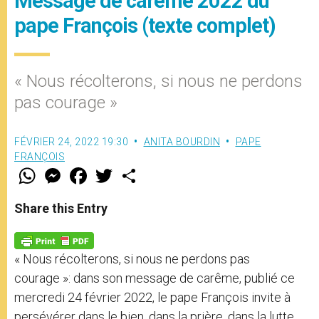
Message de carême 2022 du
pape François (texte complet)
« Nous récolterons, si nous ne perdons
pas courage »
FÉVRIER 24, 2022 19:30
ANITA BOURDIN
PAPE
FRANÇOIS
W
M
F
T
S
h
e
a
w
h
a
s
c
i
a
t
s
e
t
r
Share this Entry
s
e
b
t
e
A
n
o
e
p
g
o
r
p
e
k
« Nous récolterons, si nous ne perdons pas
r
courage »: dans son message de carême, publié ce
mercredi 24 février 2022, le pape François invite à
persévérer dans le bien, dans la prière, dans la lutte