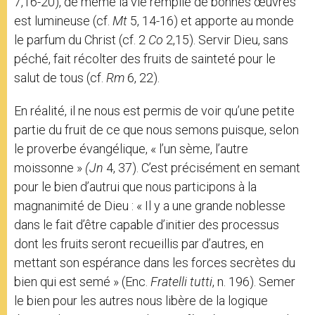
7,16-20), de même la vie remplie de bonnes œuvres
est lumineuse (cf.
Mt
5, 14-16) et apporte au monde
le parfum du Christ (cf. 2
Co
2,15). Servir Dieu, sans
péché, fait récolter des fruits de sainteté pour le
salut de tous (cf.
Rm
6, 22).
En réalité, il ne nous est permis de voir qu’une petite
partie du fruit de ce que nous semons puisque, selon
le proverbe évangélique, « l’un sème, l’autre
moissonne »
(Jn
4, 37). C’est précisément en semant
pour le bien d’autrui que nous participons à la
magnanimité de Dieu : « Il y a une grande noblesse
dans le fait d’être capable d’initier des processus
dont les fruits seront recueillis par d’autres, en
mettant son espérance dans les forces secrètes du
bien qui est semé » (Enc.
Fratelli tutti
, n. 196). Semer
le bien pour les autres nous libère de la logique