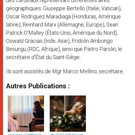
des cardinaux représentant différentes aires
géographiques: Giuseppe Bertello (Italie, Vatican),
Oscar Rodriguez Maradiaga (Honduras, Amérique
latine), Reinhard Marx (Allemagne, Europe), Sean
Patrick O’Malley (États-Unis, Amérique du Nord),
Oswald Gracias (Inde, Asie), Fridolin Ambongo
Besungu (RDC, Afrique), ainsi que Pietro Parolin, le
secrétaire d’État du Saint-Siège.
Ils sont assistés de Mgr Marco Mellino, secrétaire.
Autres Publications :
La guerre, c’est faire le
«Du Ciel à la Terre pour