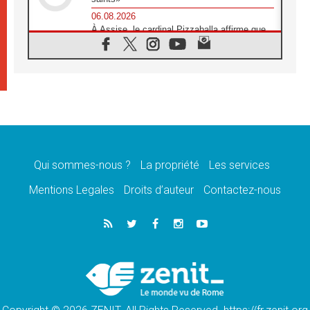
06.08.2026
À Assise, le cardinal Pizzaballa affirme que
«les chrétiens veulent la paix»
06.08.2026
Au Mexique, le cardinal Parolin invite à être
aux côtés des marginalisées
06.08.2026
À Assise, le Pape invite les jeunes à
«construire la civilisation de l'amour»
05.08.2026
La visite du Pape en Argentine portera «un
message de paix et de dignité humaine»
Qui sommes-nous ?
La propriété
Les services
05.08.2026
Mentions Legales
Droits d’auteur
Contactez-nous
«La visite du Pape en Uruguay renforcera
l'espérance» affirme Mgr Tróccoli
05.08.2026
Le nonce en Ukraine: «Il est inquiétant
d'entendre ceux qui bénissent la guerre»
05.08.2026
Léon XIV au Pérou, une lueur d'espoir pour
un peuple en quête de paix