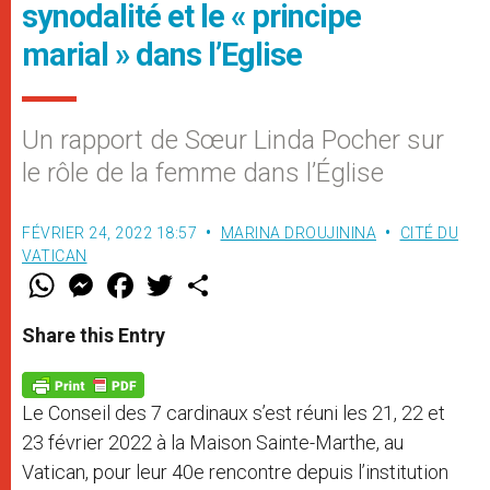
synodalité et le « principe
marial » dans l’Eglise
Un rapport de Sœur Linda Pocher sur
le rôle de la femme dans l’Église
FÉVRIER 24, 2022 18:57
MARINA DROUJININA
CITÉ DU
VATICAN
W
M
F
T
S
h
e
a
w
h
a
s
c
i
a
t
s
e
t
r
Share this Entry
s
e
b
t
e
A
n
o
e
p
g
o
r
p
e
k
Le Conseil des 7 cardinaux s’est réuni les 21, 22 et
r
23 février 2022 à la Maison Sainte-Marthe, au
Vatican, pour leur 40e rencontre depuis l’institution