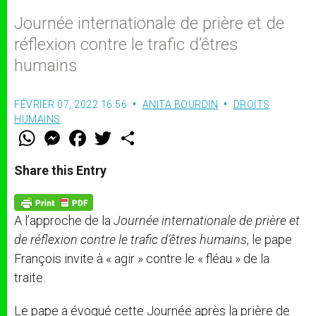
Journée internationale de prière et de
réflexion contre le trafic d’êtres
humains
FÉVRIER 07, 2022 16:56
ANITA BOURDIN
DROITS
HUMAINS
W
M
F
T
S
h
e
a
w
h
a
s
c
i
a
t
s
e
t
r
Share this Entry
s
e
b
t
e
A
n
o
e
p
g
o
r
p
e
k
A l’approche de la
Journée internationale de prière et
r
de réflexion contre le trafic d’êtres humains
, le pape
François invite à « agir » contre le « fléau » de la
traite.
Le pape a évoqué cette Journée après la prière de