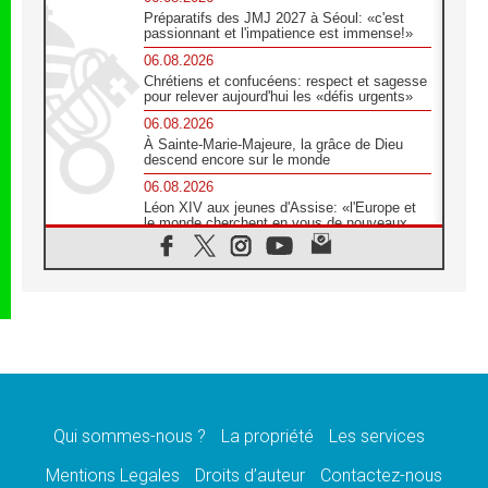
Préparatifs des JMJ 2027 à Séoul: «c'est
passionnant et l'impatience est immense!»
06.08.2026
Chrétiens et confucéens: respect et sagesse
pour relever aujourd'hui les «défis urgents»
06.08.2026
À Sainte-Marie-Majeure, la grâce de Dieu
descend encore sur le monde
06.08.2026
Léon XIV aux jeunes d'Assise: «l'Europe et
le monde cherchent en vous de nouveaux
saints»
06.08.2026
À Assise, le cardinal Pizzaballa affirme que
«les chrétiens veulent la paix»
06.08.2026
Au Mexique, le cardinal Parolin invite à être
aux côtés des marginalisées
06.08.2026
À Assise, le Pape invite les jeunes à
«construire la civilisation de l'amour»
Qui sommes-nous ?
La propriété
Les services
05.08.2026
Mentions Legales
Droits d’auteur
Contactez-nous
La visite du Pape en Argentine portera «un