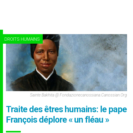
DROITS HUMAINS
Sainte Bakhita @ Fondazionecanossiana.canossian.org
Traite des êtres humains: le pape
François déplore « un fléau »