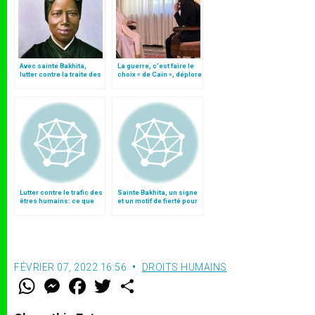
Avec sainte Bakhita,
La guerre, c’est faire le
lutter contre la traite des
choix « de Caïn », déplore
personnes: appel du
le pape François
pape François
Lutter contre le trafic des
Sainte Bakhita, un signe
êtres humains: ce que
et un motif de fierté pour
l'Eglise peut faire
le Soudan
FÉVRIER 07, 2022 16:56
DROITS HUMAINS
W
M
F
T
S
h
e
a
w
h
a
s
c
i
a
t
s
e
t
r