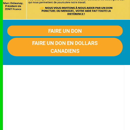
FAIRE UN DON
FAIRE UN DON EN DOLLARS
CANADIENS