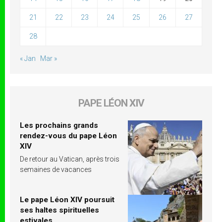
21
22
23
24
25
26
27
28
« Jan
Mar »
PAPE LÉON XIV
Les prochains grands
rendez-vous du pape Léon
XIV
De retour au Vatican, après trois
semaines de vacances
Le pape Léon XIV poursuit
ses haltes spirituelles
estivales