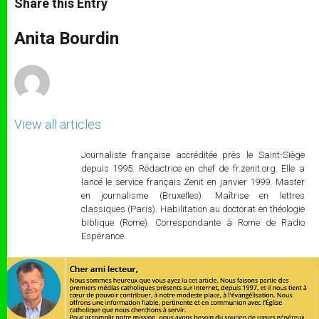
Share this Entry
s
e
b
t
e
A
n
o
e
p
g
o
r
Anita Bourdin
p
e
k
r
View all articles
Journaliste française accréditée près le Saint-Siège
depuis 1995. Rédactrice en chef de fr.zenit.org. Elle a
lancé le service français Zenit en janvier 1999. Master
en journalisme (Bruxelles). Maîtrise en lettres
classiques (Paris). Habilitation au doctorat en théologie
biblique (Rome). Correspondante à Rome de Radio
Espérance.