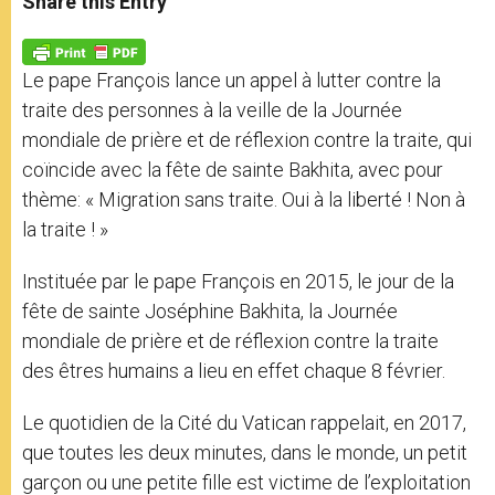
Share this Entry
s
e
b
t
e
A
n
o
e
p
g
o
r
p
e
k
Le pape François lance un appel à lutter contre la
r
traite des personnes à la veille de la Journée
mondiale de prière et de réflexion contre la traite, qui
coïncide avec la fête de sainte Bakhita, avec pour
thème: « Migration sans traite. Oui à la liberté ! Non à
la traite ! »
Instituée par le pape François en 2015, le jour de la
fête de sainte Joséphine Bakhita, la Journée
mondiale de prière et de réflexion contre la traite
des êtres humains a lieu en effet chaque 8 février.
Le quotidien de la Cité du Vatican rappelait, en 2017,
que toutes les deux minutes, dans le monde, un petit
garçon ou une petite fille est victime de l’exploitation