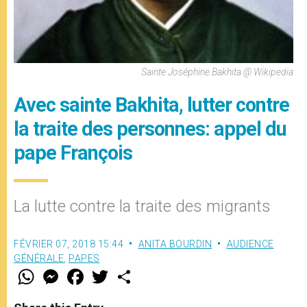
Sainte Joséphine Bakhita @ Wikipedia
Avec sainte Bakhita, lutter contre
la traite des personnes: appel du
pape François
La lutte contre la traite des migrants
FÉVRIER 07, 2018 15:44
ANITA BOURDIN
AUDIENCE
GÉNÉRALE
,
PAPES
W
M
F
T
S
h
e
a
w
h
a
s
c
i
a
t
s
e
t
r