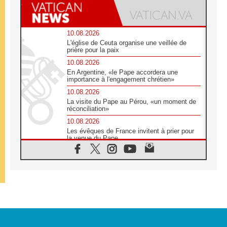
10.08.2026
L'église de Ceuta organise une veillée de
prière pour la paix
10.08.2026
En Argentine, «le Pape accordera une
importance à l'engagement chrétien»
10.08.2026
La visite du Pape au Pérou, «un moment de
réconciliation»
10.08.2026
Les évêques de France invitent à prier pour
la venue du Pape
10.08.2026
Création d'un réseau des médias catholiques
au Tchad
10.08.2026
Indonésie: un dollar pour la construction de
219 églises
09.08.2026
Angélus: Léon XIV exhorte à la foi en Dieu
dépouillée de tout orgueil