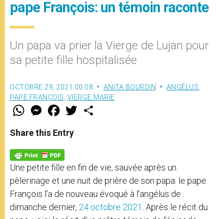
pape François: un témoin raconte
Un papa va prier la Vierge de Lujan pour
sa petite fille hospitalisée
OCTOBRE 29, 2021 00:08
ANITA BOURDIN
ANGÉLUS
,
PAPE FRANÇOIS
,
VIERGE MARIE
W
M
F
T
S
h
e
a
w
h
a
s
c
i
a
t
s
e
t
r
Share this Entry
s
e
b
t
e
A
n
o
e
p
g
o
r
p
e
k
Une petite fille en fin de vie, sauvée après un
r
pèlerinage et une nuit de prière de son papa: le pape
François l’a de nouveau évoqué à l’angélus de
dimanche dernier,
24 octobre 2021
. Après le récit du