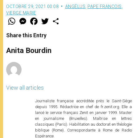
OCTOBRE 29, 2021 00:08
ANGÉLUS
,
PAPE FRANÇOIS
,
VIERGE MARIE
W
M
F
T
S
h
e
a
w
h
a
s
c
i
a
t
s
e
t
r
Share this Entry
s
e
b
t
e
A
n
o
e
p
g
o
r
Anita Bourdin
p
e
k
r
View all articles
Journaliste française accréditée près le Saint-Siège
depuis 1995. Rédactrice en chef de fr.zenit.org. Elle a
lancé le service français Zenit en janvier 1999. Master
en journalisme (Bruxelles). Maîtrise en lettres
classiques (Paris). Habilitation au doctorat en théologie
biblique (Rome). Correspondante à Rome de Radio
Espérance.