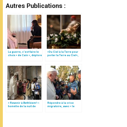
Autres Publications :
La guerre, c’est faire le
«Du Ciel à la Terre pour
choix « de Caïn », déplore
porter la Terre au Ciel»,
le pape François
par Mgr Francesco Follo
« Revenir à Bethléem! »:
Répondre à la crise
homélie de la nuit de
migratoire, avec « le
Noël (texte complet)
style de l’humanité »!
(texte complet)