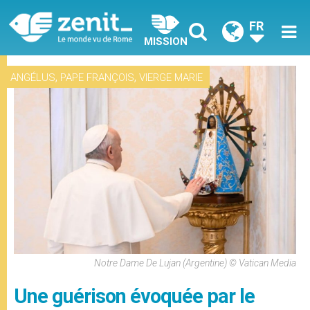
FR
MISSION
,
,
ANGÉLUS
PAPE FRANÇOIS
VIERGE MARIE
Notre Dame De Lujan (Argentine) © Vatican Media
Une guérison évoquée par le