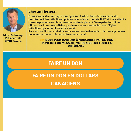
FAIRE UN DON
FAIRE UN DON EN DOLLARS
CANADIENS