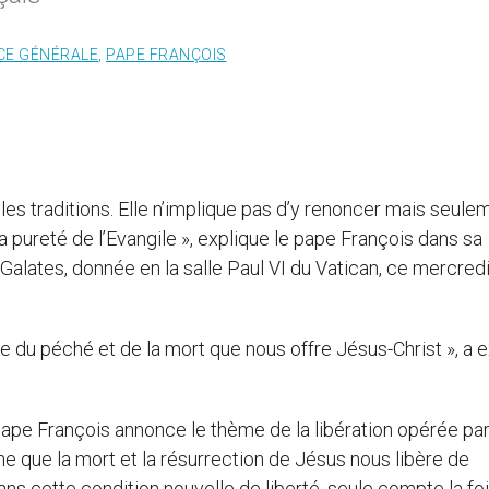
CE GÉNÉRALE
,
PAPE FRANÇOIS
t les traditions. Elle n’implique pas d’y renoncer mais seulem
̀ la pureté de l’Evangile », explique le pape François dans sa
Galates, donnée en la salle Paul VI du Vatican, ce mercred
ive du péché et de la mort que nous offre Jésus-Christ », a 
ape François annonce le thème de la libération opérée par
e que la mort et la résurrection de Jésus nous libère de
ans cette condition nouvelle de liberté, seule compte la foi