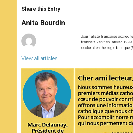
a
s
c
i
a
t
s
e
t
r
Share this Entry
s
e
b
t
e
A
n
o
e
p
g
o
r
Anita Bourdin
p
e
k
r
Journaliste française accréditée
français Zenit en janvier 1999.
doctorat en théologie bibliqu
View all articles