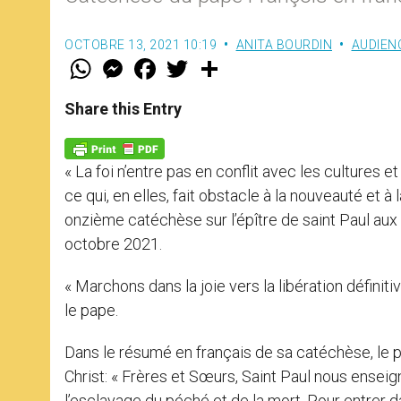
OCTOBRE 13, 2021 10:19
ANITA BOURDIN
AUDIEN
W
M
F
T
S
h
e
a
w
h
a
s
c
i
a
t
s
e
t
r
Share this Entry
s
e
b
t
e
A
n
o
e
p
g
o
r
p
e
k
« La foi n’entre pas en conflit avec les cultures e
r
ce qui, en elles, fait obstacle à la nouveauté et a
onzième catéchèse sur l’épître de saint Paul aux 
octobre 2021.
« Marchons dans la joie vers la libération définit
le pape.
Dans le résumé en français de sa catéchèse, le p
Christ: « Frères et Sœurs, Saint Paul nous enseign
l’esclavage du péché et de la mort. Pour entrer d