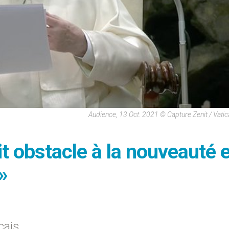
Audience, 13 Oct. 2021 © Capture Zenit / Vati
 obstacle à la nouveauté et
»
çais