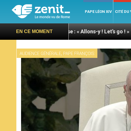
PAPE LÉON XIV
CITÉ DU
pape à Assise : « Allons-y ! Let’s go ! »
Nicarag
EN CE MOMENT
,
AUDIENCE GÉNÉRALE
PAPE FRANÇOIS