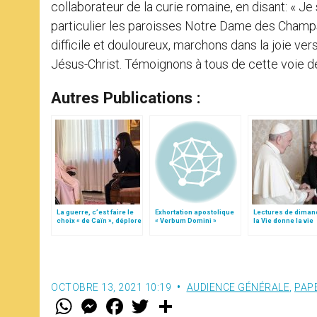
collaborateur de la curie romaine, en disant: « Je 
particulier les paroisses Notre Dame des Champ
difficile et douloureux, marchons dans la joie vers 
Jésus-Christ. Témoignons à tous de cette voie d
Autres Publications :
La guerre, c’est faire le
Exhortation apostolique
Lectures de diman
choix « de Caïn », déplore
« Verbum Domini »
la Vie donne la vie
le pape François
OCTOBRE 13, 2021 10:19
AUDIENCE GÉNÉRALE
,
PAP
W
M
F
T
S
h
e
a
w
h