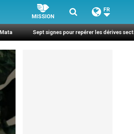
FR
MISSION
pt signes pour repérer les dérives sectaires du coachi