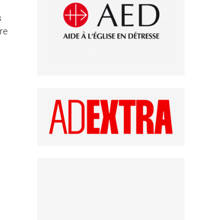
s
fre