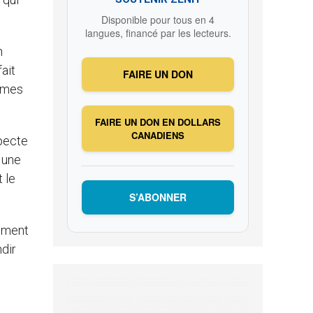
Disponible pour tous en 4
langues, financé par les lecteurs.
n
fait
FAIRE UN DON
ermes
FAIRE UN DON EN DOLLARS
CANADIENS
specte
s une
 le
S’ABONNER
vement
dir