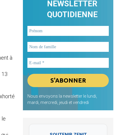
NEWSLETTER
QUOTIDIENNE
ent à
i 13
exhorté
Nous envoyons la newsletter le lundi,
mardi, mercredi, jeudi et vendredi
 le
 qui
SOUTENIR ZENIT