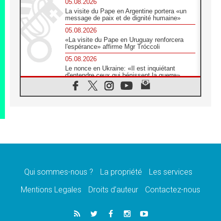
05.08.2026
La visite du Pape en Argentine portera «un
message de paix et de dignité humaine»
05.08.2026
«La visite du Pape en Uruguay renforcera
l'espérance» affirme Mgr Tróccoli
05.08.2026
Le nonce en Ukraine: «Il est inquiétant
d'entendre ceux qui bénissent la guerre»
05.08.2026
Léon XIV au Pérou, une lueur d'espoir pour
un peuple en quête de paix
05.08.2026
SCEAM: L'Église en Afrique vers
l'Assemblée ecclésiale de 2028 depuis
Addis-Abeba
05.08.2026
Le Pape exprime ses condoléances suite au
décès du cardinal Júlio Langa
Qui sommes-nous ?
La propriété
Les services
05.08.2026
Mentions Legales
Droits d’auteur
Contactez-nous
Le Pape attendu en novembre en Uruguay,
en Argentine et au Pérou
05.08.2026
Audience générale: la prière est un acte