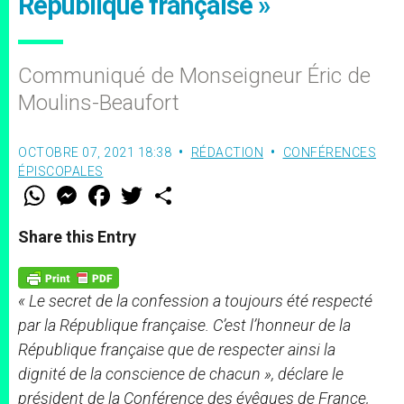
République française »
Communiqué de Monseigneur Éric de
Moulins-Beaufort
OCTOBRE 07, 2021 18:38
RÉDACTION
CONFÉRENCES
ÉPISCOPALES
W
M
F
T
S
h
e
a
w
h
a
s
c
i
a
t
s
e
t
r
Share this Entry
s
e
b
t
e
A
n
o
e
p
g
o
r
p
e
k
« Le secret de la confession a toujours été respecté
r
par la République française. C’est l’honneur de la
République française que de respecter ainsi la
dignité de la conscience de chacun », déclare le
président de la Conférence des évêques de France,