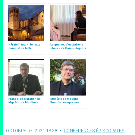
« Fratelli tutti »: le texte
La guerre, c’est faire le
complet de la 3e
choix « de Caïn », déplore
encyclique du pape
le pape François
François
France: déclaration de
Mgr Éric de Moulins-
Mgr Éric de Moulins-
Beaufort évoque ses
Beaufort
années à tête de la CEF
OCTOBRE 07, 2021 18:38
CONFÉRENCES ÉPISCOPALES