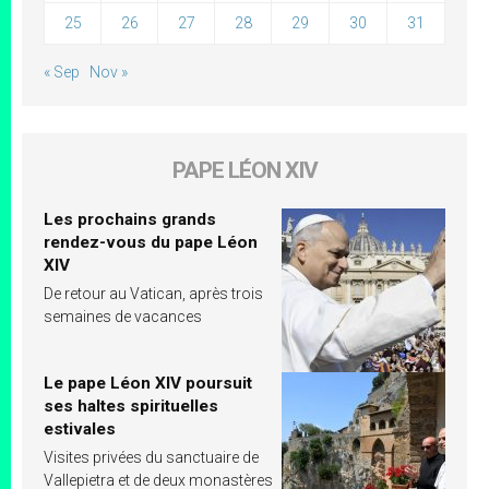
25
26
27
28
29
30
31
« Sep
Nov »
PAPE LÉON XIV
Les prochains grands
rendez-vous du pape Léon
XIV
De retour au Vatican, après trois
semaines de vacances
Le pape Léon XIV poursuit
ses haltes spirituelles
estivales
Visites privées du sanctuaire de
Vallepietra et de deux monastères