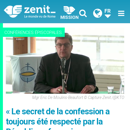
FR
MISSION
CONFÉRENCES ÉPISCOPALES
Mgr Eric De Moulins-Beaufort © Capture Zenit /@KTO
« Le secret de la confession a
toujours été respecté par la