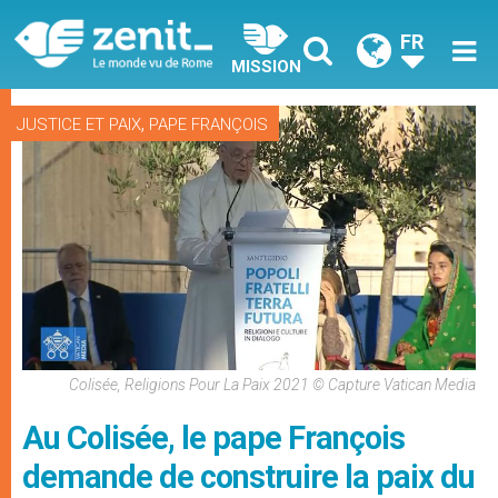
FR
MISSION
,
JUSTICE ET PAIX
PAPE FRANÇOIS
Colisée, Religions Pour La Paix 2021 © Capture Vatican Media
Au Colisée, le pape François
demande de construire la paix du