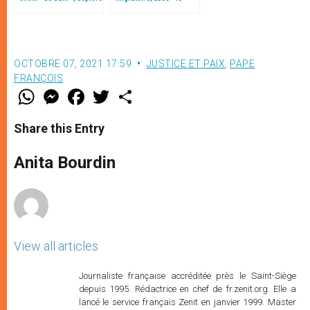
le pape François
style de l’humanité »!
(texte complet)
OCTOBRE 07, 2021 17:59
JUSTICE ET PAIX
,
PAPE
FRANÇOIS
W
M
F
T
S
h
e
a
w
h
a
s
c
i
a
t
s
e
t
r
Share this Entry
s
e
b
t
e
A
n
o
e
p
g
o
r
Anita Bourdin
p
e
k
r
View all articles
Journaliste française accréditée près le Saint-Siège
depuis 1995. Rédactrice en chef de fr.zenit.org. Elle a
lancé le service français Zenit en janvier 1999. Master