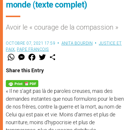
monde (texte complet)
Avoir le « courage de la compassion »
OCTOBRE 07, 2021 17:59
ANITA BOURDIN
JUSTICE ET
PAIX
,
PAPE FRANÇOIS
W
M
F
T
S
h
e
a
w
h
a
s
c
i
a
t
s
e
t
r
Share this Entry
s
e
b
t
e
A
n
o
e
p
g
o
r
p
e
k
« Il ne s’agit pas là de paroles creuses, mais des
r
demandes instantes que nous formulons pour le bien
de nos frères, contre la guerre et la mort, au nom de
Celui qui est paix et vie. Moins d’armes et plus de
nourriture, moins d’hypocrisie et plus de