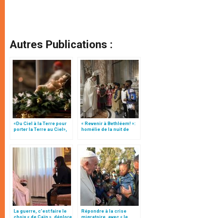
Autres Publications :
«Du Ciel à la Terre pour
« Revenir à Bethléem! »:
porter la Terre au Ciel»,
homélie de la nuit de
par Mgr Francesco Follo
Noël (texte complet)
La guerre, c’est faire le
Répondre à la crise
choix « de Caïn », déplore
migratoire, avec « le