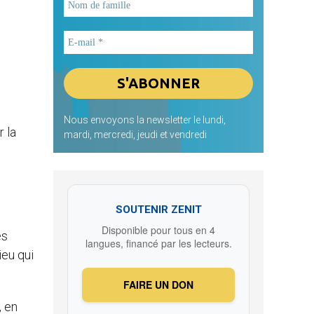
Nous envoyons la newsletter le lundi,
r la
mardi, mercredi, jeudi et vendredi
SOUTENIR ZENIT
Disponible pour tous en 4
es
langues, financé par les lecteurs.
ieu qui
FAIRE UN DON
, en