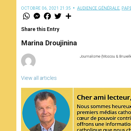
OCTOBRE 06, 2021 21:35
AUDIENCE GÉNÉRALE
,
PAP
W
M
F
T
S
h
e
a
w
h
a
s
c
i
a
t
s
e
t
r
Share this Entry
s
e
b
t
e
A
n
o
e
p
g
o
r
Marina Droujinina
p
e
k
r
Journalisme (Moscou & Bruxelles
View all articles