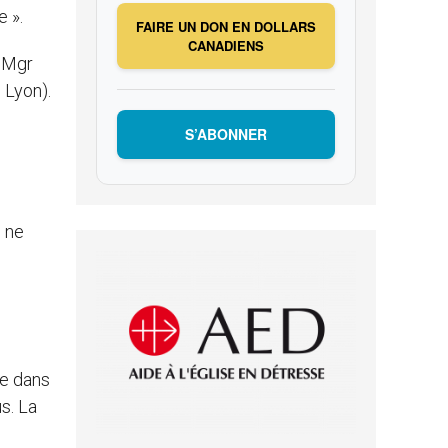
e ».
FAIRE UN DON EN DOLLARS
CANADIENS
, Mgr
 Lyon).
S’ABONNER
n ne
ée dans
us. La