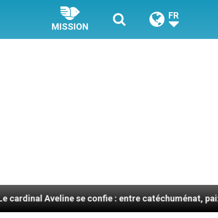
FR
MISSION
ine se confie : entre catéchuménat, paix et défis migra