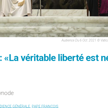
Audience Du 6 Oct. 2021 © Vati
 «La véritable liberté est n
synode
DIENCE GÉNÉRALE
,
PAPE FRANÇOIS