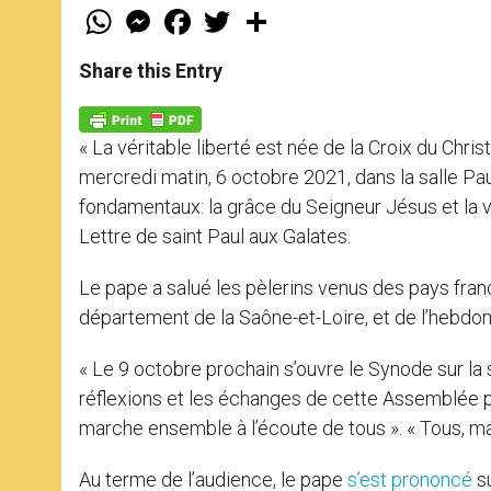
W
M
F
T
S
h
e
a
w
h
a
s
c
i
a
t
s
e
t
r
Share this Entry
s
e
b
t
e
A
n
o
e
p
g
o
r
p
e
k
« La véritable liberté est née de la Croix du Chris
r
mercredi matin, 6 octobre 2021, dans la salle Paul
fondamentaux: la grâce du Seigneur Jésus et la vér
Lettre de saint Paul aux Galates.
Le pape a salué les pèlerins venus des pays fran
département de la Saône-et-Loire, et de l’hebdo
« Le 9 octobre prochain s’ouvre le Synode sur la syn
réflexions et les échanges de cette Assemblée pu
marche ensemble à l’écoute de tous ». « Tous, ma 
Au terme de l’audience, le pape
s’est prononcé
su