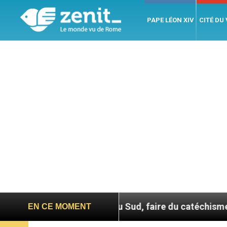
PAPE LÉON XIV
CITÉ DU
En Corée du Sud, faire du catéchisme autrement
EN CE MOMENT