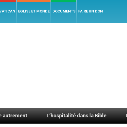
 VATICAN
EGLISE ET MONDE
DOCUMENTS
FAIRE UN DON
L’hospitalité dans la Bible
Le cardinal Avel