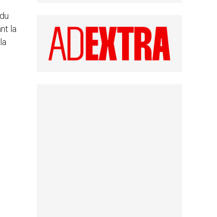
 du
nt la
la