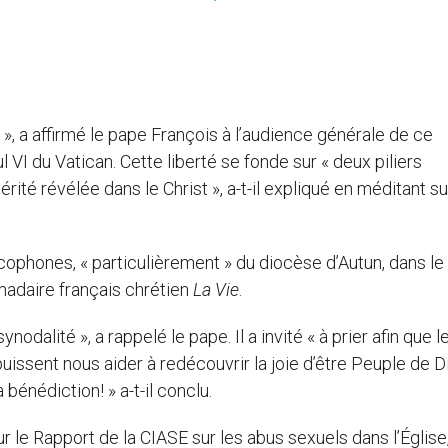
t », a affirmé le pape François à l’audience générale de ce
 VI du Vatican. Cette liberté se fonde sur « deux piliers
ité révélée dans le Christ », a-t-il expliqué en méditant su
cophones, « particulièrement » du diocèse d’Autun, dans le
madaire français chrétien
La Vie
.
odalité », a rappelé le pape. Il a invité « à prier afin que l
issent nous aider à redécouvrir la joie d’être Peuple de D
bénédiction! » a-t-il conclu.
r le Rapport de la CIASE sur les abus sexuels dans l’Église