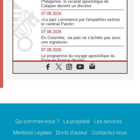
Philippines: le vicariat apostolique de
Calapan devient un diocèse
07.08.2026
«La paix commence par l'empathie» estime
le cardinal Parolin
07.08.2026
En Colombie, «la paix ne s'achète pas avec
une signature»
07.08.2026
Le programme du voyage apostolique du
Pape en France dévoilé
07.08.2026
1ère Conférence continentale sur l'éducation
catholique en Afrique
07.08.2026
Un logo symbolique pour la venue du Pape
en France
07.08.2026
Cardinal Rossi: «La venue du Pape Léon en
Argentine est un hommage à François»
Qui sommes-nous ?
La propriété
Les services
07.08.2026
Hiroshima et Nagasaki, 81 ans après,
Mentions Legales
Droits d’auteur
Contactez-nous
lancement des «dix jours de prière pour la
paix»