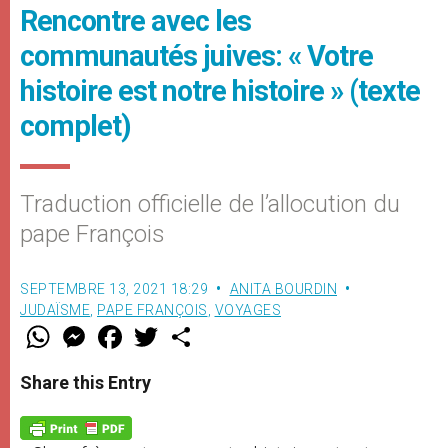
Rencontre avec les
communautés juives: « Votre
histoire est notre histoire » (texte
complet)
Traduction officielle de l’allocution du
pape François
SEPTEMBRE 13, 2021 18:29
ANITA BOURDIN
JUDAÏSME
,
PAPE FRANÇOIS
,
VOYAGES
W
M
F
T
S
h
e
a
w
h
a
s
c
i
a
t
s
e
t
r
Share this Entry
s
e
b
t
e
A
n
o
e
p
g
o
r
p
e
k