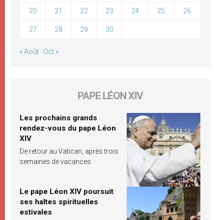
20
21
22
23
24
25
26
27
28
29
30
« Août
Oct »
PAPE LÉON XIV
Les prochains grands
rendez-vous du pape Léon
XIV
De retour au Vatican, après trois
semaines de vacances
Le pape Léon XIV poursuit
ses haltes spirituelles
estivales