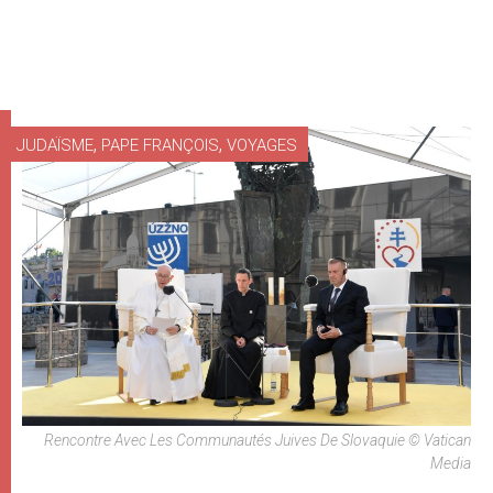
,
,
JUDAÏSME
PAPE FRANÇOIS
VOYAGES
Rencontre Avec Les Communautés Juives De Slovaquie © Vatican
Media