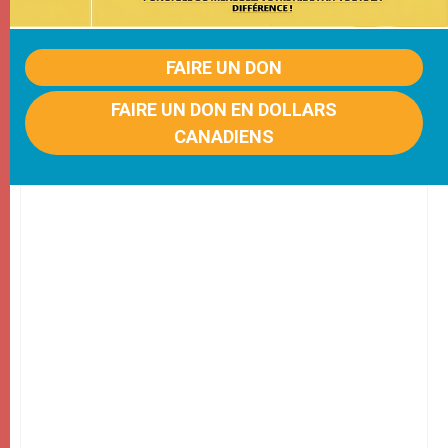
FAIRE UN DON
FAIRE UN DON EN DOLLARS
CANADIENS