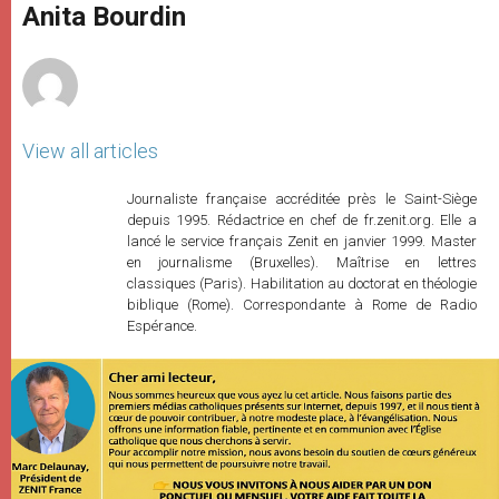
p
g
o
r
Anita Bourdin
p
e
k
r
View all articles
Journaliste française accréditée près le Saint-Siège
depuis 1995. Rédactrice en chef de fr.zenit.org. Elle a
lancé le service français Zenit en janvier 1999. Master
en journalisme (Bruxelles). Maîtrise en lettres
classiques (Paris). Habilitation au doctorat en théologie
biblique (Rome). Correspondante à Rome de Radio
Espérance.