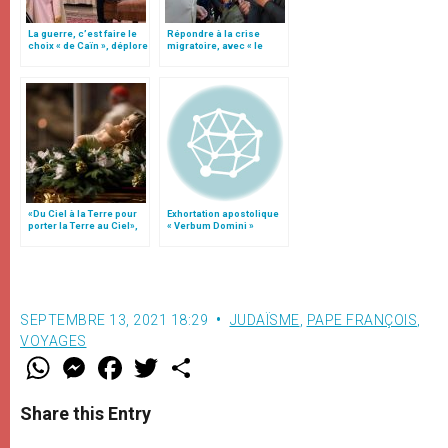
La guerre, c’est faire le
Répondre à la crise
choix « de Caïn », déplore
migratoire, avec « le
le pape François
style de l’humanité »!
(texte complet)
«Du Ciel à la Terre pour
Exhortation apostolique
porter la Terre au Ciel»,
« Verbum Domini »
par Mgr Francesco Follo
SEPTEMBRE 13, 2021 18:29
JUDAÏSME
,
PAPE FRANÇOIS
,
VOYAGES
W
M
F
T
S
h
e
a
w
h
a
s
c
i
a
t
s
e
t
r
Share this Entry
s
e
b
t
e
A
n
o
e