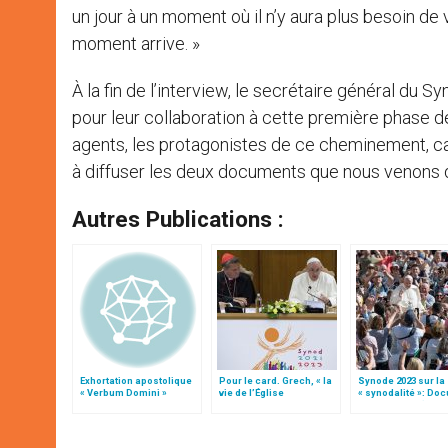
un jour à un moment où il n’y aura plus besoin de
moment arrive. »
À la fin de l’interview, le
secrétaire général du Sy
pour leur collaboration à cette première phase de
agents, les protagonistes de ce cheminement, car
à diffuser les deux documents que nous venons de
Autres Publications :
Exhortation apostolique
Pour le card. Grech, « la
Synode 2023 sur la
« Verbum Domini »
vie de l’Église
« synodalité »: Do
commence par l’écoute »
préparatoire (texte
(traduction complète)
complet)