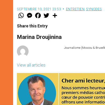
SEPTEMBRE 10, 2021 23:53
ENTRETIEN
,
SYNODES
W
M
F
T
S
h
e
a
w
h
a
s
c
i
a
t
s
e
t
r
Share this Entry
s
e
b
t
e
A
n
o
e
p
g
o
r
Marina Droujinina
p
e
k
r
Journalisme (Moscou & Bruxelles
View all articles