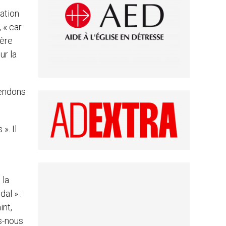
ation
 « car
ière
ur la
tendons
». Il
 la
al » :
int,
s-nous