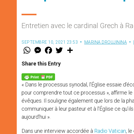
Entretien avec le cardinal Grech à R
SEPTEMBRE 10, 2021 23:53
MARINA DROUJININA
W
M
F
T
S
h
e
a
w
h
a
s
c
i
a
t
s
e
t
r
Share this Entry
s
e
b
t
e
A
n
o
e
p
g
o
r
p
e
k
« Dans le processus synodal, l’Église essaie d’écout
r
pour comprendre tout ce processus », affirme le
évêques. Il souligne également que lors de la ph
communiquer à leur pasteur et à l’Église ce qu’il
aujourd’hui ».
Dans une interview accordée à
Radio Vatican
, l