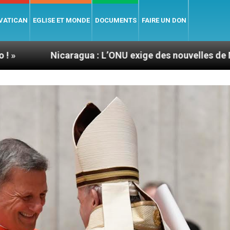
 VATICAN
EGLISE ET MONDE
DOCUMENTS
FAIRE UN DON
aragua : L’ONU exige des nouvelles de Mgr Mata