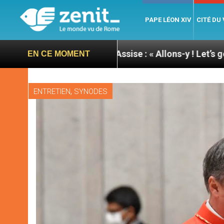
PAPE LÉON XIV
CITÉ DU
e du pape à Assise : « Allons-y ! Let’s go ! »
Nic
EN CE MOMENT
,
ENTRETIEN
SYNODES