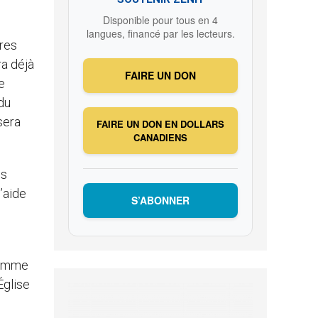
Disponible pour tous en 4
langues, financé par les lecteurs.
res
ra déjà
FAIRE UN DON
e
du
sera
FAIRE UN DON EN DOLLARS
CANADIENS
ns
’aide
S’ABONNER
 comme
Église
.