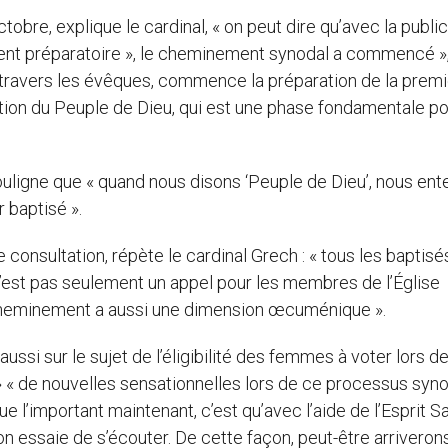
bre, explique le cardinal, « on peut dire qu’avec la public
ment préparatoire », le cheminement synodal a commencé »,
à travers les évêques, commence la préparation de la prem
tion du Peuple de Dieu, qui est une phase fondamentale po
uligne que « quand nous disons ‘Peuple de Dieu’, nous en
r baptisé ».
 consultation, répète le cardinal Grech : « tous les baptisés 
 n’est pas seulement un appel pour les membres de l’Église
e cheminement a aussi une dimension œcuménique ».
aussi sur le sujet de l’éligibilité des femmes à voter lors de
» « de nouvelles sensationnelles lors de ce processus synod
ue l’important maintenant, c’est qu’avec l’aide de l’Esprit Sa
on essaie de s’écouter. De cette façon, peut-être arriveron