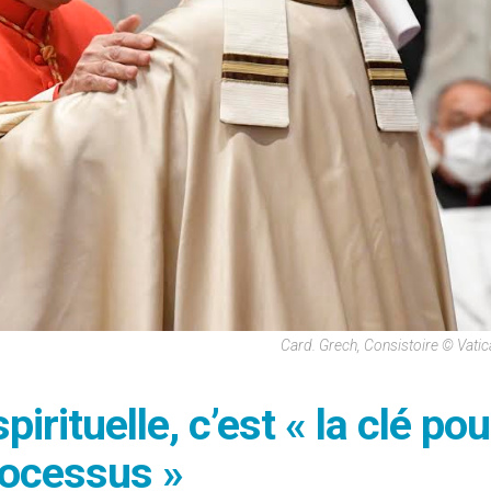
Card. Grech, Consistoire © Vati
irituelle, c’est « la clé pou
rocessus »