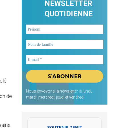
NEWSLETTER
QUOTIDIENNE
 clé
Nous envoyons la newsletter le lundi,
ion de
mardi, mercredi, jeudi et vendredi
saine
SOUTENIR ZENIT