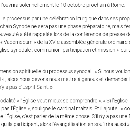
i l’ouvrira solennellement le 10 octobre prochain à Rome.
e processus par une célébration liturgique dans ses prop
ochain Synode ne sera pas une phase préparatoire, mais fe
ouveauté a été rappelée lors de la conférence de presse d
u « Vademecum » de la XVIe assemblée générale ordinaire 
lise synodale : communion, participation et mission », qui 
imension spirituelle du processus synodal : « Si nous voulo
-il, alors nous devons nous mettre à genoux et demander l
n’y a pas d’Esprit Saint.
»
odalité « l’Église veut mieux se comprendre ». « Si l’Église
pas l’Église », souligne le cardinal maltais. Et il ajoute : «
e l’Église, c’est parler de la même chose. S’il n’y a pas une 
’ils participent, alors l’évangélisation en souffrira aussi »