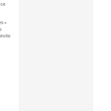
 ce
es »
s
invite