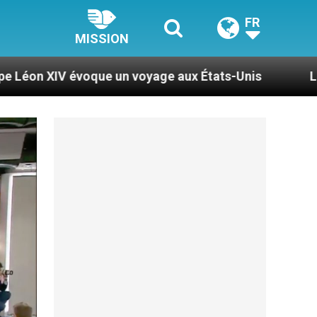
FR
MISSION
 un voyage aux États-Unis
Le pape Léon XIV se