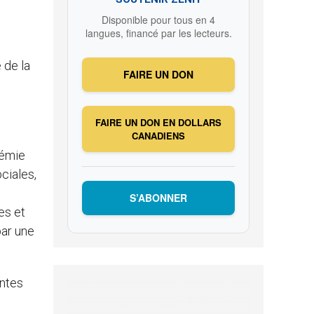
Disponible pour tous en 4
langues, financé par les lecteurs.
 de la
FAIRE UN DON
FAIRE UN DON EN DOLLARS
CANADIENS
démie
ciales,
S’ABONNER
es et
par une
entes