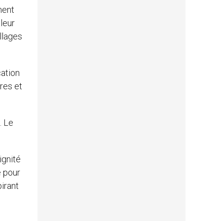
ment
aleur
illages
cation
res et
. Le
ignité
e pour
irant