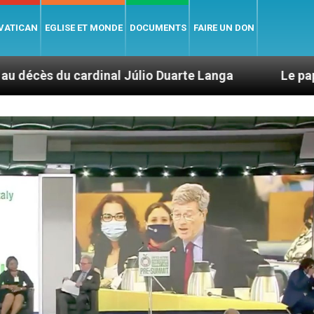
 VATICAN
EGLISE ET MONDE
DOCUMENTS
FAIRE UN DON
al Júlio Duarte Langa
Le pape Léon XIV évoque