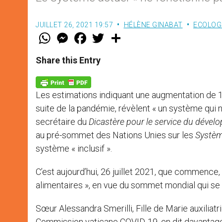
JUILLET 26, 2021 19:57
HÉLÈNE GINABAT
ECOLOG
W
M
F
T
S
h
e
a
w
h
a
s
c
i
a
t
s
e
t
r
Share this Entry
s
e
b
t
e
A
n
o
e
p
g
o
r
p
e
k
Les estimations indiquant une augmentation de 1
r
suite de la pandémie, révèlent « un système qui 
secrétaire du
Dicastère pour le service du dével
au pré-sommet des Nations Unies sur les
Systèm
système « inclusif ».
C’est aujourd’hui, 26 juillet 2021, que commence,
alimentaires », en vue du sommet mondial qui s
Sœur Alessandra Smerilli, Fille de Marie auxiliat
Commission vaticane COVID-19, en dit davantage