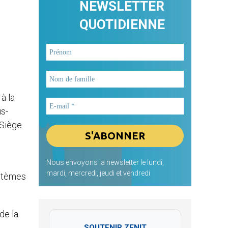
NEWSLETTER
QUOTIDIENNE
à la
us-
-Siège
Nous envoyons la newsletter le lundi,
mardi, mercredi, jeudi et vendredi
ystèmes
de la
SOUTENIR ZENIT