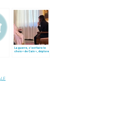
La guerre, c’est faire le
choix « de Caïn », déplore
le pape François
ALE