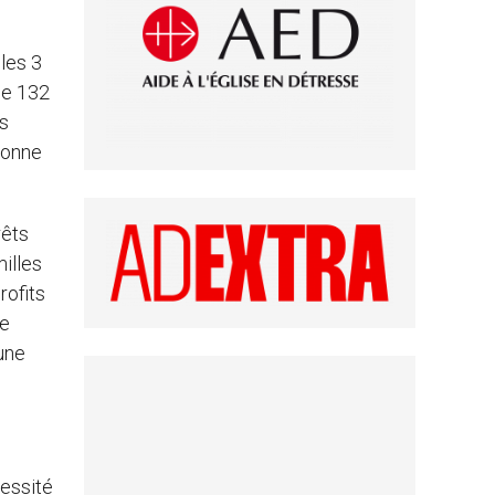
 les 3
de 132
es
tionne
rêts
milles
rofits
ne
’une
cessité