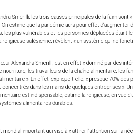
ra Smerilli, les trois causes principales de la faim sont «
e. On estime que la pandémie aura pour effet d’augmenter 
, les plus vulnérables et les personnes déplacées étant l
la religieuse salésienne, révèlent « un système qui ne fonc
œur Alexandra Smerilli, est en effet « dominé par des inté
nourriture, les travailleurs de la chaîne alimentaire, les fa
imentaire ». En effet, explique-t-elle, « presque 70% des p
 concentrés dans les mains de quelques entreprises ». U
limentaire est indispensable, estime la religieuse, en vue d
s systèmes alimentaires durables.
ondial important qui vise à « attirer l’attention sur la né