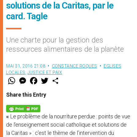
solutions de la Caritas, par le
card. Tagle
Une charte pour la gestion des
ressources alimentaires de la planète
MAI 31, 2016 21:08
CONSTANCE ROQUES
EGLISES
LOCALES
,
JUSTICE ET PAIX
W
M
F
T
S
h
e
a
w
h
a
s
c
i
a
t
s
e
t
r
Share this Entry
s
e
b
t
e
A
n
o
e
p
g
o
r
p
e
k
«
Le problème de la nourriture perdue : points de vue
r
de l’enseignement social catholique et solutions de
la Caritas » : c’est le thème de l’intervention du