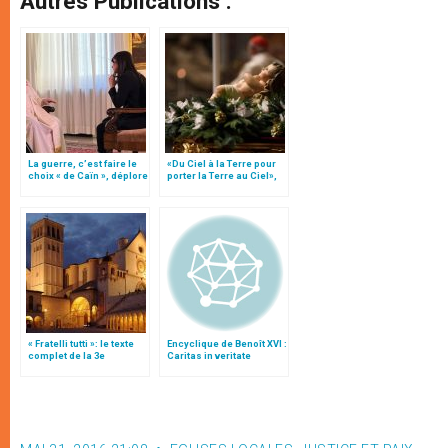
Autres Publications :
La guerre, c’est faire le
«Du Ciel à la Terre pour
choix « de Caïn », déplore
porter la Terre au Ciel»,
le pape François
par Mgr Francesco Follo
« Fratelli tutti »: le texte
Encyclique de Benoît XVI :
complet de la 3e
Caritas in veritate
encyclique du pape
François