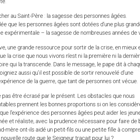
té.
cher au Saint-Père : la sagesse des personnes âgées.
’idée que les personnes âgées sont dotées d’une plus gran
sse expérimentale – la sagesse de nombreuses années de v
, une grande ressource pour sortir de la crise, en mieux 
e la crise que nous vivons n’est ni la première ni la derniè
stoire qui la transcende. Dans le message, le pape dit à cha
igniez aussi qu’il est possible de sortir renouvelé d’une
expérience de la guerre, que tant de personnes ont vécue.
e pas être écrasé par le présent. Les obstacles que nous
ntables prennent les bonnes proportions si on les considè
que l’expérience des personnes âgées peut aider les jeune
chée et réaliste, avec la prudence nécessaire pour faire de
-mère ont-ils aidé un petit-fils ou une petite fille à compr
uvelle route que le Seigneur traçait pour lui ?