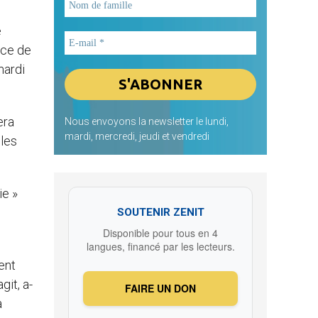
e
nce de
mardi
era
Nous envoyons la newsletter le lundi,
mardi, mercredi, jeudi et vendredi
 les
ie »
SOUTENIR ZENIT
Disponible pour tous en 4
langues, financé par les lecteurs.
ent
git, a-
FAIRE UN DON
a