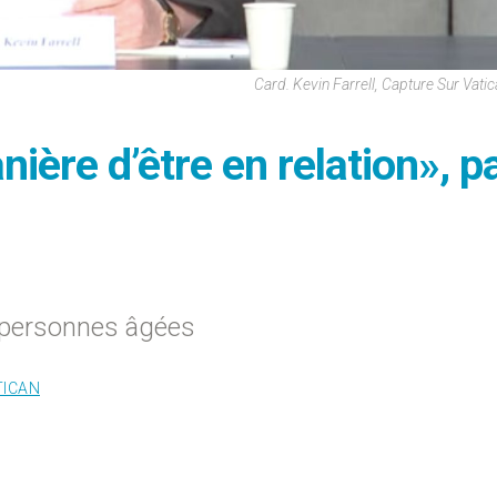
Card. Kevin Farrell, Capture Sur Vati
ière d’être en relation», p
 personnes âgées
TICAN