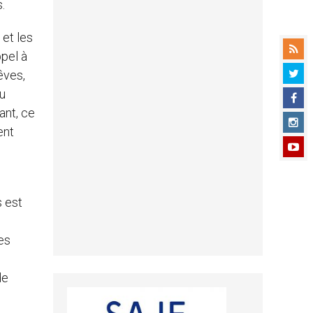
.
 et les
pel à
êves,
au
ant, ce
ent
 est
es
de