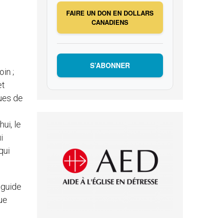
FAIRE UN DON EN DOLLARS
CANADIENS
S’ABONNER
in ;
et
ques de
ui, le
i
qui
 guide
ue