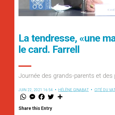
La tendresse, «une man
le card. Farrell
Journée des grands-parents et des
JUIN 22, 2021 16:54
HÉLÈNE GINABAT
CITÉ DU VA
W
M
F
T
S
h
e
a
w
h
a
s
c
i
a
t
s
e
t
r
Share this Entry
s
e
b
t
e