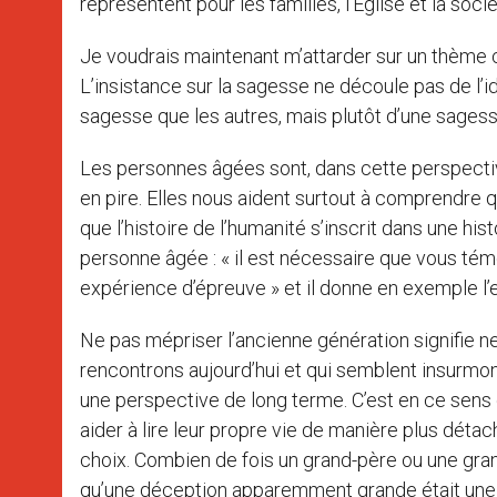
représentent pour les familles, l’Église et la socié
Je voudrais maintenant m’attarder sur un thème 
L’insistance sur la sagesse ne découle pas de l
sagesse que les autres, mais plutôt d’une sage
Les personnes âgées sont, dans cette perspective
en pire. Elles nous aident surtout à comprendre qu
que l’histoire de l’humanité s’inscrit dans une hi
personne âgée : « il est nécessaire que vous témo
expérience d’épreuve » et il donne en exemple l’
Ne pas mépriser l’ancienne génération signifie n
rencontrons aujourd’hui et qui semblent insurmo
une perspective de long terme. C’est en ce sens 
aider à lire leur propre vie de manière plus déta
choix. Combien de fois un grand-père ou une grand
qu’une déception apparemment grande était une no