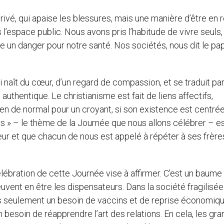
vé, qui apaise les blessures, mais une manière d’être en r
s l’espace public. Nous avons pris l’habitude de vivre seuls,
 un danger pour notre santé. Nos sociétés, nous dit le pa
 naît du cœur, d’un regard de compassion, et se traduit pa
uthentique. Le christianisme est fait de liens affectifs,
ien de normal pour un croyant, si son existence est centrée
urs » – le thème de la Journée que nous allons célébrer – es
r et que chacun de nous est appelé à répéter à ses frère
lébration de cette Journée vise à affirmer. C’est un baume
vent en être les dispensateurs. Dans la société fragilisée
pas seulement un besoin de vaccins et de reprise économiq
n besoin de réapprendre l’art des relations. En cela, les gra