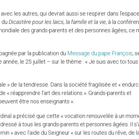
avec les autres, qui devrait aussi se respirer dans l’espac
t du
Dicastère pour les laïcs, la famille et la vie
, à la confére
mondiale des grands-parents et des personnes âgées, ce 
pagnée par la publication du
Message du pape François
, s
année, le 25 juillet – sur le thème : « Je suis avec toi tous
ale » de la tendresse. Dans la société fragilisée et « endurc
, de « réapprendre l’art des relations ». Grands-parents et
 peuvent être nos enseignants ».
rdinal a précisé que cette « vocation renouvelée à un mom
 adressé à tous les grands-parents et personnes âgées. Il s’a
emin » avec l’aide du Seigneur « sur les routes du rêve, de l