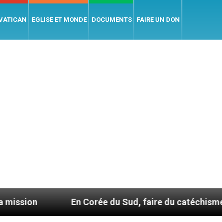
 VATICAN
EGLISE ET MONDE
DOCUMENTS
FAIRE UN DON
En Corée du Sud, faire du catéchisme autrement