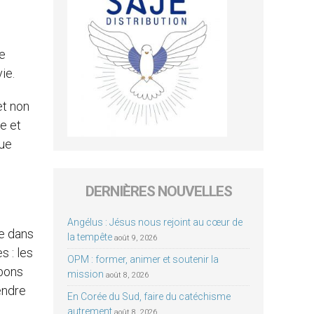
de
ie.
et non
re et
que
DERNIÈRES NOUVELLES
Angélus : Jésus nous rejoint au cœur de
re dans
la tempête
août 9, 2026
s : les
OPM : former, animer et soutenir la
 bons
mission
août 8, 2026
endre
En Corée du Sud, faire du catéchisme
autrement
août 8, 2026