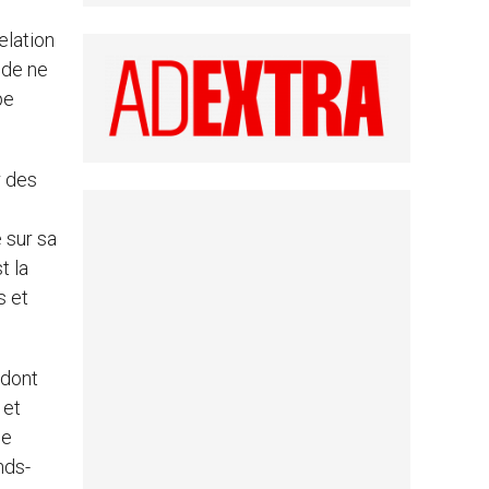
elation
 de ne
pe
r des
 sur sa
t la
s et
 dont
 et
ue
nds-