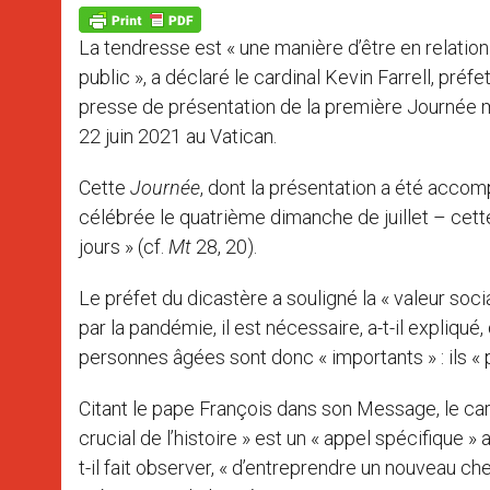
A
n
o
e
p
g
o
r
p
e
k
La tendresse est « une manière d’être en relation 
r
public », a déclaré le cardinal Kevin Farrell, préfe
presse de présentation de la première Journée 
22 juin 2021 au Vatican.
Cette
Journée
, dont la présentation a été accom
célébrée le quatrième dimanche de juillet – cette 
jours » (cf.
Mt
28, 20).
Le préfet du dicastère a souligné la « valeur soci
par la pandémie, il est nécessaire, a-t-il expliqué
personnes âgées sont donc « importants » : ils «
Citant le pape François dans son Message, le ca
crucial de l’histoire » est un « appel spécifique »
t-il fait observer, « d’entreprendre un nouveau ch