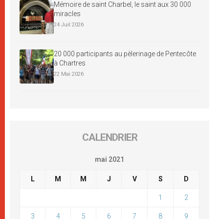
Mémoire de saint Charbel, le saint aux 30 000
miracles
24 Juil 2026
20 000 participants au pèlerinage de Pentecôte
à Chartres
22 Mai 2026
CALENDRIER
mai 2021
L
M
M
J
V
S
D
1
2
3
4
5
6
7
8
9