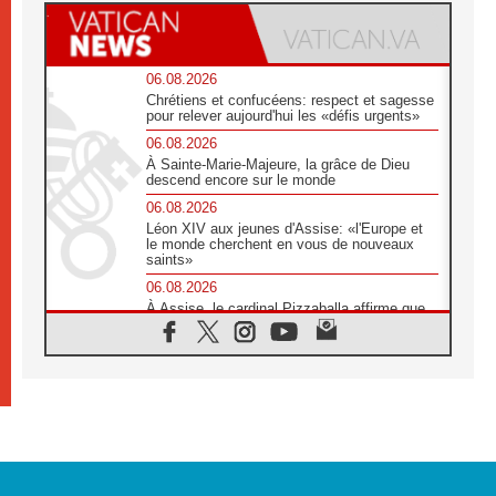
06.08.2026
Chrétiens et confucéens: respect et sagesse
pour relever aujourd'hui les «défis urgents»
06.08.2026
À Sainte-Marie-Majeure, la grâce de Dieu
descend encore sur le monde
06.08.2026
Léon XIV aux jeunes d'Assise: «l'Europe et
le monde cherchent en vous de nouveaux
saints»
06.08.2026
À Assise, le cardinal Pizzaballa affirme que
«les chrétiens veulent la paix»
06.08.2026
Au Mexique, le cardinal Parolin invite à être
aux côtés des marginalisées
06.08.2026
À Assise, le Pape invite les jeunes à
«construire la civilisation de l'amour»
05.08.2026