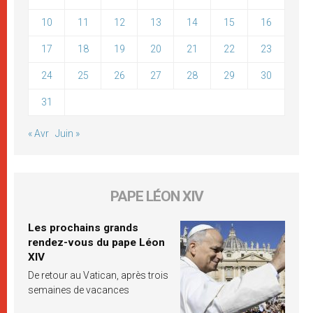
10
11
12
13
14
15
16
17
18
19
20
21
22
23
24
25
26
27
28
29
30
31
« Avr
Juin »
PAPE LÉON XIV
Les prochains grands
rendez-vous du pape Léon
XIV
De retour au Vatican, après trois
semaines de vacances