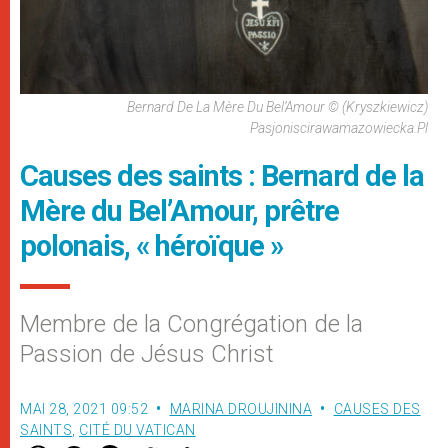
Bernard De La Mère Du Bel’Amour © (Kryszkiewicz)
Pasjoniscirawamazowiecka.pl
Causes des saints : Bernard de la
Mère du Bel’Amour, prêtre
polonais, « héroïque »
Membre de la Congrégation de la
Passion de Jésus Christ
MAI 28, 2021 09:52
MARINA DROUJININA
CAUSES DES
SAINTS
,
CITÉ DU VATICAN