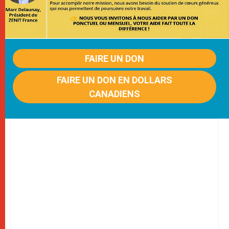
FAIRE UN DON
FAIRE UN DON EN DOLLARS
CANADIENS