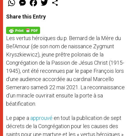
W
M
F
T
S
h
e
a
w
h
a
s
c
i
a
t
s
e
t
r
Share this Entry
s
e
b
t
e
A
n
o
e
p
g
o
r
p
e
k
Les vertus héroïques
du p. Bernard de la Mère du
r
Bel’Amour (de son nom de naissance Zygmunt
Kryszkiewicz), jeune prêtre polonais de la
Congrégation de la Passion de Jésus Christ (1915-
1945), ont été reconnues par le pape François lors
d’une audience accordée au cardinal Marcello
Semeraro samedi 22 mai 2021. La reconnaissance
d’un miracle ouvrirait ensuite la porte à sa
béatification.
Le pape a
approuvé
en tout la publication de sept
décrets de la Congrégation pour les causes des
saints pour une martyre et les « vertus héroïques »