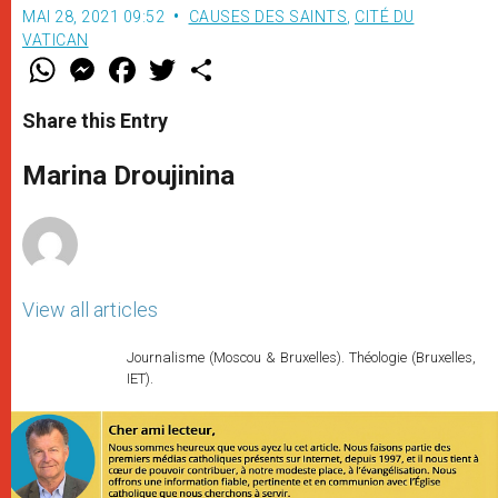
MAI 28, 2021 09:52
CAUSES DES SAINTS
,
CITÉ DU
VATICAN
W
M
F
T
S
h
e
a
w
h
a
s
c
i
a
t
s
e
t
r
Share this Entry
s
e
b
t
e
A
n
o
e
p
g
o
r
Marina Droujinina
p
e
k
r
View all articles
Journalisme (Moscou & Bruxelles). Théologie (Bruxelles,
IET).