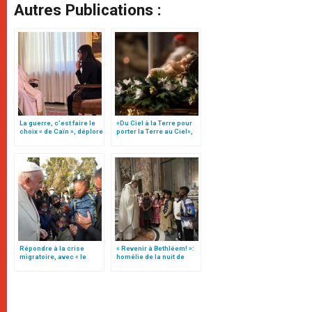
Autres Publications :
La guerre, c’est faire le
«Du Ciel à la Terre pour
choix « de Caïn », déplore
porter la Terre au Ciel»,
le pape François
par Mgr Francesco Follo
Répondre à la crise
« Revenir à Bethléem! »:
migratoire, avec « le
homélie de la nuit de
style de l’humanité »!
Noël (texte complet)
(texte complet)