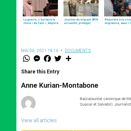
La guerre, c’est faire le
Journée du migrant 2018 :
Répondre à la cris
choix « de Caïn », déplore
accueillir, protéger,
migratoire, avec « 
le pape François
promouvoir et intégrer
style de l’humanité
(texte complet)
MAI 06, 2021 18:16
DOCUMENTS
W
M
F
T
S
h
e
a
w
h
a
s
c
i
a
t
s
e
t
r
Share this Entry
s
e
b
t
e
A
n
o
e
p
g
o
r
Anne Kurian-Montabone
p
e
k
r
Baccalauréat canonique de théo
Quasar et Salvator). Journalist
View all articles