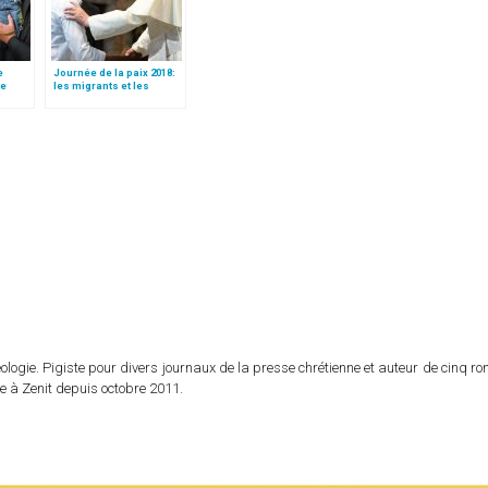
e
Journée de la paix 2018:
le
les migrants et les
 »!
réfugiés, en quête de
paix
logie. Pigiste pour divers journaux de la presse chrétienne et auteur de cinq r
e à Zenit depuis octobre 2011.