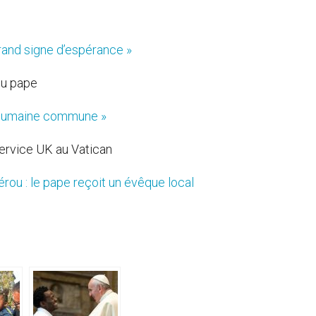
 grand signe d’espérance »
du pape
e humaine commune »
Service UK au Vatican
érou : le pape reçoit un évêque local