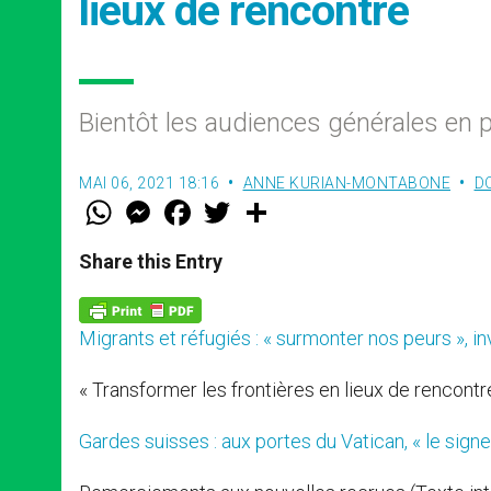
lieux de rencontre
Bientôt les audiences générales en p
MAI 06, 2021 18:16
ANNE KURIAN-MONTABONE
D
W
M
F
T
S
h
e
a
w
h
a
s
c
i
a
t
s
e
t
r
Share this Entry
s
e
b
t
e
A
n
o
e
p
g
o
r
p
e
k
Migrants et réfugiés : « surmonter nos peurs », in
r
« Transformer les frontières en lieux de rencontr
Gardes suisses : aux portes du Vatican, « le signe 