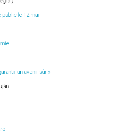
égral)
 public le 12 mai
émie
arantir un avenir sûr »
uján
aro