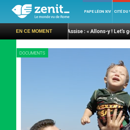
PAPE LÉON XIV
CITÉ DU
e du pape à Assise : « Allons-y ! Let’s go ! »
Nic
EN CE MOMENT
DOCUMENTS