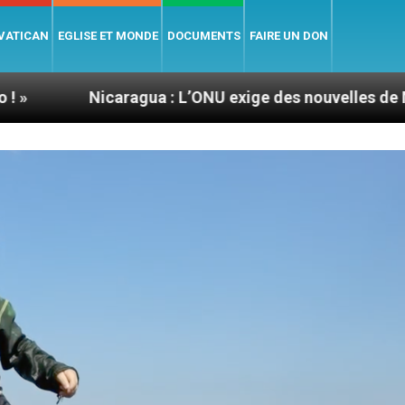
 VATICAN
EGLISE ET MONDE
DOCUMENTS
FAIRE UN DON
aragua : L’ONU exige des nouvelles de Mgr Mata