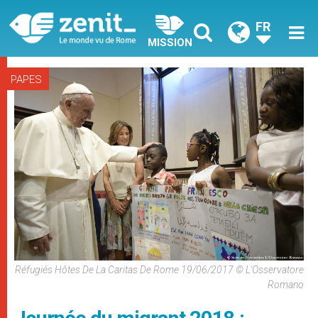
FR
MISSION
PAPES
Réfugiés Hôtes De La Caritas De Rome 19/06/2017 © L'Osservatore
Romano