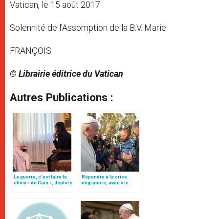
Vatican, le 15 août 2017
Solennité de l’Assomption de la B.V. Marie
FRANÇOIS
© Librairie éditrice du Vatican
Autres Publications :
La guerre, c’est faire le
Répondre à la crise
choix « de Caïn », déplore
migratoire, avec « le
le pape François
style de l’humanité »!
(texte complet)