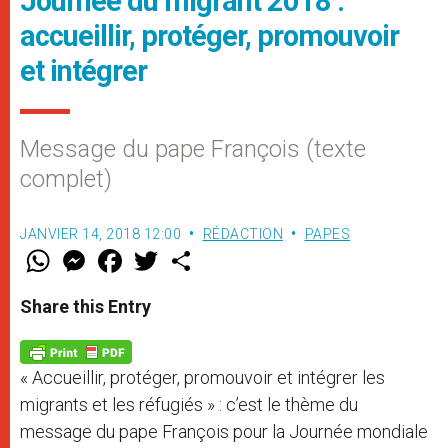
Journée du migrant 2018 :
accueillir, protéger, promouvoir
et intégrer
Message du pape François (texte
complet)
JANVIER 14, 2018 12:00
RÉDACTION
PAPES
W
M
F
T
S
h
e
a
w
h
a
s
c
i
a
t
s
e
t
r
Share this Entry
s
e
b
t
e
A
n
o
e
p
g
o
r
p
e
k
« Accueillir, protéger, promouvoir et intégrer les
r
migrants et les réfugiés » : c’est le thème du
message du pape François pour la Journée mondiale