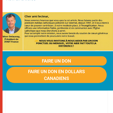
FAIRE UN DON
FAIRE UN DON EN DOLLARS
CANADIENS