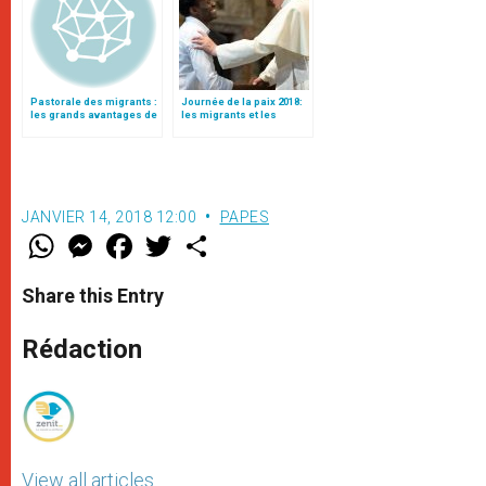
Pastorale des migrants :
Journée de la paix 2018:
les grands avantages de
les migrants et les
la migration
réfugiés, en quête de
paix
JANVIER 14, 2018 12:00
PAPES
W
M
F
T
S
h
e
a
w
h
a
s
c
i
a
t
s
e
t
r
Share this Entry
s
e
b
t
e
A
n
o
e
p
g
o
r
Rédaction
p
e
k
r
View all articles