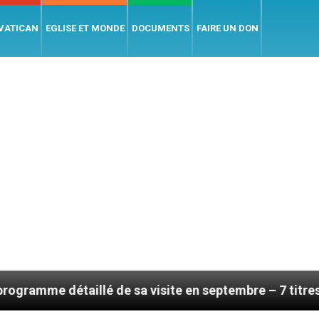
 VATICAN
EGLISE ET MONDE
DOCUMENTS
FAIRE UN DON
é de sa visite en septembre – 7 titres, vendredi 7 aoû