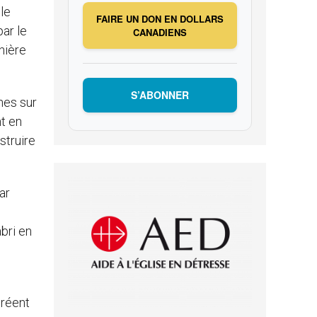
ile
FAIRE UN DON EN DOLLARS
ar le
CANADIENS
nière
S’ABONNER
nes sur
nt en
struire
ar
bri en
créent