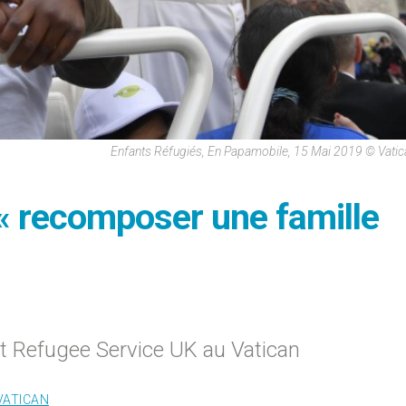
Enfants Réfugiés, En Papamobile, 15 Mai 2019 © Vati
 « recomposer une famille
uit Refugee Service UK au Vatican
VATICAN