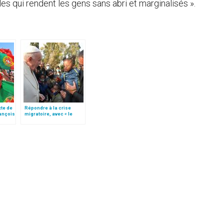
es qui rendent les gens sans abri et marginalisés ».
xte de
Répondre à la crise
rançois
migratoire, avec « le
nde
style de l’humanité »!
(texte complet)