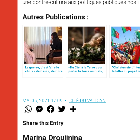
une contre-culture aux politiques publiques hostil
Autres Publications :
La guerre, c’est faire le
«Du Ciel à la Terre pour
"Christus vivit!", te
choix « de Caïn », déplore
porter la Terre au Ciel»,
la lettre du pape F
le pape François
par Mgr Francesco Follo
aux jeunes du mo
MAI 06, 2021 17:09
CITÉ DU VATICAN
W
M
F
T
S
h
e
a
w
h
a
s
c
i
a
t
s
e
t
r
Share this Entry
s
e
b
t
e
A
n
o
e
p
g
o
r
Marina Droujinina