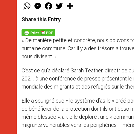
W
M
F
T
S
h
e
a
w
h
a
s
c
i
a
t
s
e
t
r
Share this Entry
s
e
b
t
e
A
n
o
e
p
g
o
r
p
e
k
« De manière petite et concrète, nous pouvons t
r
humaine commune. Car il y a des trésors à trouv
nous divisent. »
C’est ce qu’a déclaré Sarah Teather, directrice d
2021, à une conférence de presse présentant le
mondiale des migrants et des réfugiés sur le thèm
Elle a souligné que « le système d’asile » créé 
de bénéficier de la protection dont ils ont besoin 
même blessée », a-t-elle déploré : une « commu
migrants vulnérables vers les périphéries – mène