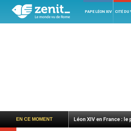
PAPE LÉON XIV
CITÉ DU
oires
Léon XIV en France : le programme détaill
EN CE MOMENT