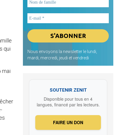
mille
s qui
Nous envoyons la newsletter le lundi,
mardi, mercredi, jeudi et vendredi
6 mai
SOUTENIR ZENIT
Disponible pour tous en 4
pêcher
langues, financé par les lecteurs.
-
es
FAIRE UN DON