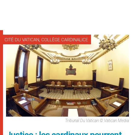
,
CITÉ DU VATICAN
COLLÈGE CARDINALICE
Tribunal Du Vatican © Vatican Media
Justice : les cardinaux pourront