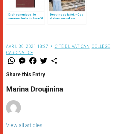
Droit canonique : le
Doctrine de la foi: « Cas
nouveau texte du Livre VI
d’abus sexuel sur
sur les sanctions
mineurs commis par des
pénales
clercs » (texte complet)
AVRIL 30, 2021 18:27
CITÉ DU VATICAN
,
COLLÈGE
CARDINALICE
W
M
F
T
S
h
e
a
w
h
a
s
c
i
a
t
s
e
t
r
Share this Entry
s
e
b
t
e
A
n
o
e
p
g
o
r
Marina Droujinina
p
e
k
r
View all articles