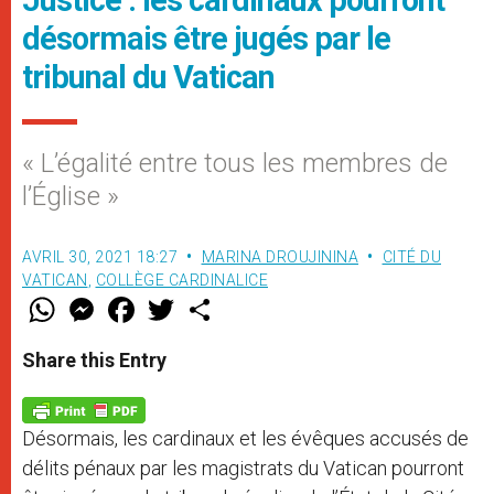
désormais être jugés par le
tribunal du Vatican
« L’égalité entre tous les membres de
l’Église »
AVRIL 30, 2021 18:27
MARINA DROUJININA
CITÉ DU
VATICAN
,
COLLÈGE CARDINALICE
W
M
F
T
S
h
e
a
w
h
a
s
c
i
a
t
s
e
t
r
Share this Entry
s
e
b
t
e
A
n
o
e
p
g
o
r
p
e
k
Désormais, les cardinaux et les évêques accusés de
r
délits pénaux par les magistrats du Vatican pourront