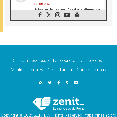
06.08.2026
À Assise, le cardinal Pizzaballa affirme que
«les chrétiens veulent la paix»
06.08.2026
Au Mexique, le cardinal Parolin invite à être
aux côtés des marginalisées
06.08.2026
À Assise, le Pape invite les jeunes à
«construire la civilisation de l'amour»
05.08.2026
La visite du Pape en Argentine portera «un
message de paix et de dignité humaine»
Qui sommes-nous ?
La propriété
Les services
05.08.2026
Mentions Legales
Droits d’auteur
Contactez-nous
«La visite du Pape en Uruguay renforcera
l'espérance» affirme Mgr Tróccoli
05.08.2026
Le nonce en Ukraine: «Il est inquiétant
d'entendre ceux qui bénissent la guerre»
05.08.2026
Léon XIV au Pérou, une lueur d'espoir pour
un peuple en quête de paix
Copyright © 2026 ZENIT. All Rights Reserved. https://fr.zenit.org