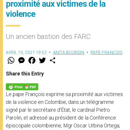
proximité aux victimes de la
violence
Un ancien bastion des FARC
AVRIL 10, 2021 19:52
ANITA BOURDIN
PAPE FRANÇOIS
W
M
F
T
S
h
e
a
w
h
a
s
c
i
a
t
s
e
t
r
Share this Entry
s
e
b
t
e
A
n
o
e
p
g
o
r
p
e
k
Le pape François exprime sa proximité aux victimes
r
de la violence en Colombie, dans un télégramme
signé par le secrétaire d’État, le cardinal Pietro
Parolin, et adressé au président de la Conférence
épiscopale colombienne, Mgr Oscar Urbina Ortega,