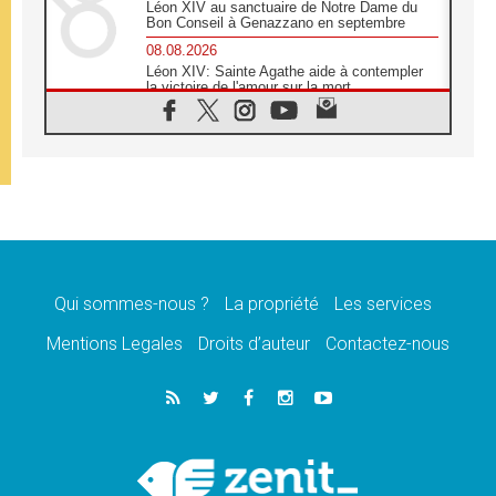
Léon XIV au sanctuaire de Notre Dame du
Bon Conseil à Genazzano en septembre
08.08.2026
Léon XIV: Sainte Agathe aide à contempler
la victoire de l'amour sur la mort
08.08.2026
«Relancer l'empathie», le projet Triennal d'art
des Universités catholiques
08.08.2026
Signis 2026, donner la parole aux religieuses
catholiques
08.08.2026
Au Bangladesh, l'Église accompagne les
Dalits sur le chemin de la dignité
Qui sommes-nous ?
La propriété
Les services
07.08.2026
Philippines: le vicariat apostolique de
Mentions Legales
Droits d’auteur
Contactez-nous
Calapan devient un diocèse
07.08.2026
Congo-Brazzaville: le 15 août, entre solennité
de l'Assomption et mémoire nationale
07.08.2026
«La paix commence par l'empathie» estime
le cardinal Parolin