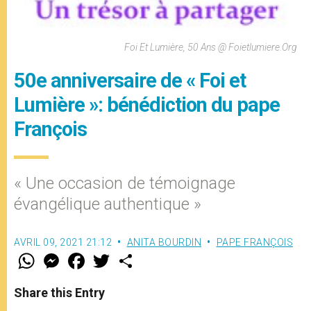
Foi Et Lumière, 50 Ans @ Foietlumiere.org
50e anniversaire de « Foi et
Lumière »: bénédiction du pape
François
« Une occasion de témoignage
évangélique authentique »
AVRIL 09, 2021 21:12
ANITA BOURDIN
PAPE FRANÇOIS
W
M
F
T
S
h
e
a
w
h
a
s
c
i
a
t
s
e
t
r
Share this Entry
s
e
b
t
e
A
n
o
e