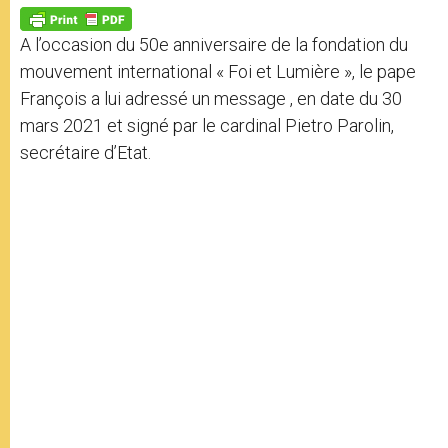
p
g
o
r
p
e
k
A l’occasion du 50e anniversaire de la fondation du
r
mouvement international « Foi et Lumière », le pape
François a lui adressé un message , en date du 30
mars 2021 et signé par le cardinal Pietro Parolin,
secrétaire d’Etat.