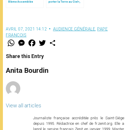
XIème Assemblée
porter la Terre au Ciel»,
Générale Ordinaire du
par Mgr Francesco Follo
Synode des Évêques
AVRIL 07, 2021 14:12
AUDIENCE GÉNÉRALE
,
PAPE
FRANÇOIS
W
M
F
T
S
h
e
a
w
h
a
s
c
i
a
t
s
e
t
r
Share this Entry
s
e
b
t
e
A
n
o
e
p
g
o
r
Anita Bourdin
p
e
k
r
View all articles
Journaliste française accréditée près le Saint-Siège
depuis 1995. Rédactrice en chef de fr.zenit.org. Elle a
lancé le service français Zenit en janvier 1999. Master