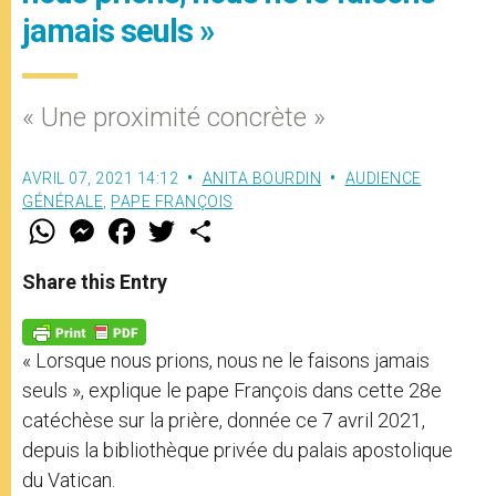
jamais seuls »
« Une proximité concrète »
AVRIL 07, 2021 14:12
ANITA BOURDIN
AUDIENCE
GÉNÉRALE
,
PAPE FRANÇOIS
W
M
F
T
S
h
e
a
w
h
a
s
c
i
a
t
s
e
t
r
Share this Entry
s
e
b
t
e
A
n
o
e
p
g
o
r
p
e
k
« Lorsque nous prions, nous ne le faisons jamais
r
seuls », explique le pape François dans cette 28e
catéchèse sur la prière, donnée ce 7 avril 2021,
depuis la bibliothèque privée du palais apostolique
du Vatican.