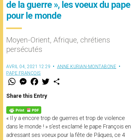
de la guerre », les voeux du pape
pour le monde
Moyen-Orient, Afrique, chrétiens
persécutés
AVRIL 04, 2021 12:29
ANNE KURIAN-MONTABONE
PAPE FRANÇOIS
W
M
F
T
S
h
e
a
w
h
a
s
c
i
a
t
s
e
t
r
Share this Entry
s
e
b
t
e
A
n
o
e
p
g
o
r
p
e
k
« Il y a encore trop de guerres et trop de violence
r
dans le monde ! » s’est exclamé le pape François en
adressant ses voeux pour la fête de Pâques, ce 4