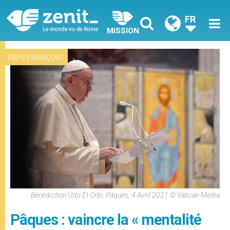
FR
MISSION
PAPE FRANÇOIS
Bénédiction Urbi Et Orbi, Pâques, 4 Avril 2021 © Vatican Media
Pâques : vaincre la « mentalité