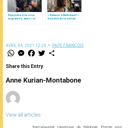
Répondre à la crise
« Revenir à Bethléem! »:
migratoire, avec « le
homélie de la nuit de
style de l’humanité »!
Noël (texte complet)
(texte complet)
AVRIL 04, 2021 12:29
PAPE FRANÇOIS
W
M
F
T
S
h
e
a
w
h
a
s
c
i
a
t
s
e
t
r
Share this Entry
s
e
b
t
e
A
n
o
e
p
g
o
r
Anne Kurian-Montabone
p
e
k
r
View all articles
Baccalauréat canonique de théologie. Pigiste pour