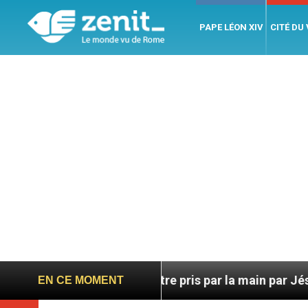
PAPE LÉON XIV
CITÉ DU
ie, c’est d’être pris par la main par Jésus
Un Ca
EN CE MOMENT