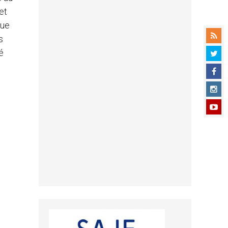
et
que
s
é