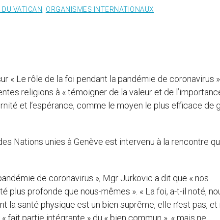
É DU VATICAN
,
ORGANISMES INTERNATIONAUX
ur « Le rôle de la foi pendant la pandémie de coronavirus 
entes religions à « témoigner de la valeur et de l’importan
aternité et l’espérance, comme le moyen le plus efficace de g
es Nations unies à Genève est intervenu à la rencontre qu
la pandémie de coronavirus », Mgr Jurkovic a dit que « nos
té plus profonde que nous-mêmes ». « La foi, a-t-il noté, no
la santé physique est un bien suprême, elle n’est pas, et 
 « fait partie intégrante » du « bien commun », « mais ne