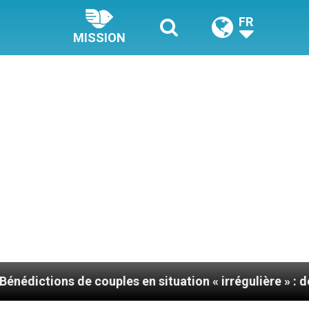
FR
MISSION
ouples en situation « irrégulière » : des prêtres interp