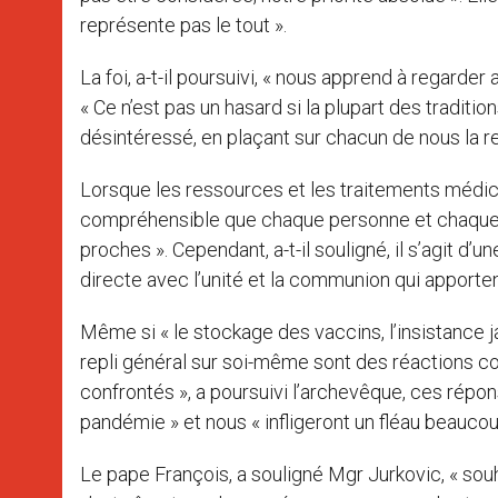
représente pas le tout ».
La foi, a-t-il poursuivi, « nous apprend à regar
« Ce n’est pas un hasard si la plupart des tradit
désintéressé, en plaçant sur chacun de nous la r
Lorsque les ressources et les traitements médicau
compréhensible que chaque personne et chaque na
proches ». Cependant, a-t-il souligné, il s’agit d
directe avec l’unité et la communion qui apport
Même si « le stockage des vaccins, l’insistance ja
repli général sur soi-même sont des réactions c
confrontés », a poursuivi l’archevêque, ces répon
pandémie » et nous « infligeront un fléau beauco
Le pape François, a souligné Mgr Jurkovic, « sou