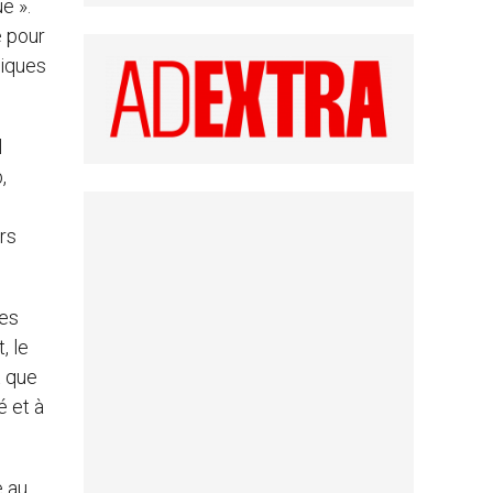
e ».
e pour
tiques
l
,
rs
ses
, le
t que
é et à
e au