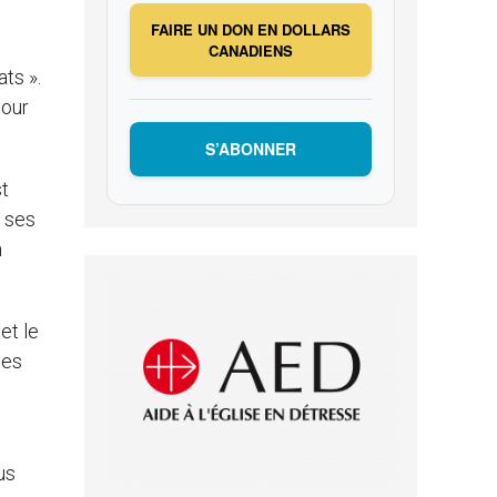
FAIRE UN DON EN DOLLARS
CANADIENS
ts ».
mour
S’ABONNER
st
r ses
n
et le
mes
us