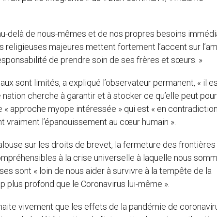
der au-delà de nous-mêmes et de nos propres besoins immédia
ions religieuses majeures mettent fortement l’accent sur l’a
esponsabilité de prendre soin de ses frères et sœurs. »
x sont limités, a expliqué l’observateur permanent, « il e
tion cherche à garantir et à stocker ce qu’elle peut pou
’une « approche myope intéressée » qui est « en contradictio
ent vraiment l’épanouissement au cœur humain ».
louse sur les droits de brevet, la fermeture des frontières 
ompréhensibles à la crise universelle à laquelle nous som
ses sont « loin de nous aider à survivre à la tempête de la
up plus profond que le Coronavirus lui-même ».
haite vivement que les effets de la pandémie de coronavir