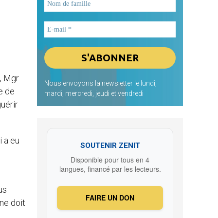
», Mgr
Nous envoyons la newsletter le lundi,
ce de
mardi, mercredi, jeudi et vendredi
uérir
i a eu
SOUTENIR ZENIT
Disponible pour tous en 4
langues, financé par les lecteurs.
us
FAIRE UN DON
ne doit