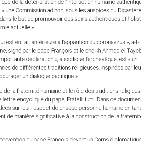
que de la détérioration de l’interaction humaine authentiqu
itué « une Commission ad hoc, sous les auspices du Dicastèr
dans le but de promouvoir des soins authentiques et holis
mie actuelle ».
i est en fait antérieure à l’apparition du coronavirus », a-t-i
ine, signé par le pape François et le cheikh Ahmed el-Tayeb
importante déclaration », a expliqué l’archevêque, est « un
es de différentes traditions religieuses, inspirées par leu
courager un dialogue pacifique ».
e de la fraternité humaine et le rôle des traditions religieu
 lettre encyclique du pape, Fratelli tutti. Dans ce document
ondées sur leur respect de chaque personne humaine en tan
t de manière significative à la construction de la fraternit
intervention du pape François devant un Corps diplomatiqu