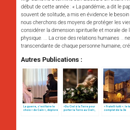
début de cette année : « La pandémie, a dit le pa
souvent de solitude, a mis en évidence le besoi
nous cherchons des moyens de protéger les vies
considérer la dimension spirituelle et morale d
physique. …. La crise des relations humaines … n
transcendante de chaque personne humaine, créée
Autres Publications :
La guerre, c’est faire le
«Du Ciel à la Terre pour
« Fratelli tutti »: le 
choix « de Caïn », déplore
porter la Terre au Ciel»,
complet de la 3e
le pape François
par Mgr Francesco Follo
encyclique du pap
François