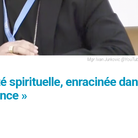
Mgr Ivan Jurkovic @YouTu
é spirituelle, enracinée da
ance »