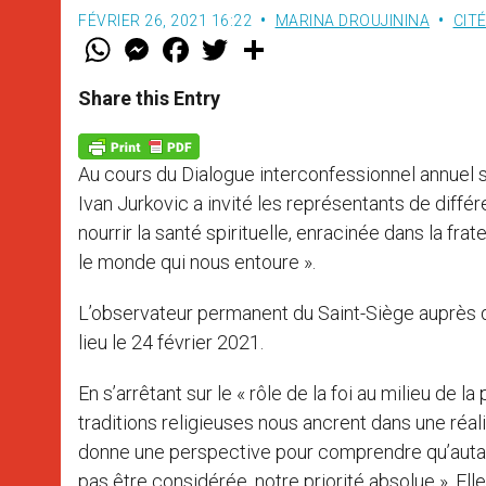
FÉVRIER 26, 2021 16:22
MARINA DROUJININA
CIT
W
M
F
T
S
h
e
a
w
h
a
s
c
i
a
t
s
e
t
r
Share this Entry
s
e
b
t
e
A
n
o
e
p
g
o
r
p
e
k
Au cours du Dialogue interconfessionnel annuel s
r
Ivan Jurkovic a invité les représentants de différ
nourrir la santé spirituelle, enracinée dans la fr
le monde qui nous entoure ».
L’observateur permanent du Saint-Siège auprès d
lieu le 24 février 2021.
En s’arrêtant sur le « rôle de la foi au milieu de 
traditions religieuses nous ancrent dans une réali
donne une perspective pour comprendre qu’autant 
pas être considérée, notre priorité absolue ». Elle