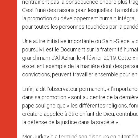
n’entraînent pas la conséquence encore plus tragi
C’est l’une des raisons pour lesquelles il a inst
la promotion du développement humain intégral, 
pour toutes les personnes touchées par la pandé
Une autre initiative importante du Saint-Siège, « qu
poursuivi, est le Document sur la fraternité huma
grand imam d’Al-Azhar, le 4 février 2019. Cette « 
excellent exemple de la manière dont des personn
convictions, peuvent travailler ensemble pour en
Enfin, a dit l’observateur permanent, « l’importanc
dans sa promotion » sont au centre de la dernière
pape souligne que « les différentes religions, f
créature appelée à être enfant de Dieu, contribuen
la défense de la justice dans la société ».
Mgr Jurkovic a terminé son discours en citant l’