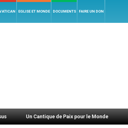
 VATICAN
EGLISE ET MONDE
DOCUMENTS
FAIRE UN DON
ntique de Paix pour le Monde
Bénédictions de c