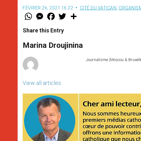
FÉVRIER 26, 2021 16:22
CITÉ DU VATICAN
,
ORGANISM
W
M
F
T
S
h
e
a
w
h
a
s
c
i
a
t
s
e
t
r
Share this Entry
s
e
b
t
e
A
n
o
e
p
g
o
r
Marina Droujinina
p
e
k
r
Journalisme (Moscou & Bruxelles
View all articles