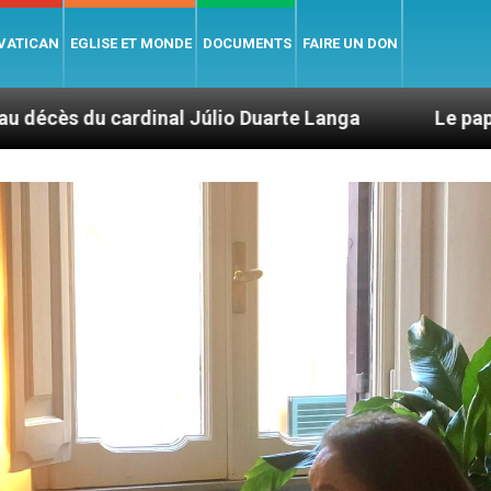
 VATICAN
EGLISE ET MONDE
DOCUMENTS
FAIRE UN DON
 Júlio Duarte Langa
Le pape Léon XIV évoque 