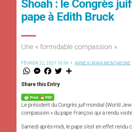
Shoah : le Congrès juif
pape à Edith Bruck
Une « formidable compassion »
FÉVRIER 22, 2021 10:56
ANNE KURIAN-MONTABONE
W
M
F
T
S
h
e
a
w
h
a
s
c
i
a
t
s
e
t
r
Share this Entry
s
e
b
t
e
A
n
o
e
p
g
o
r
p
e
k
Le président du Congrès juif mondial (World Jew
r
compassion » du pape François qui a rendu visite 
Samedi après-midi, le pape s’est en effet rendu 