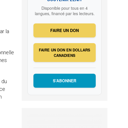
Disponible pour tous en 4
langues, financé par les lecteurs.
FAIRE UN DON
ar la
FAIRE UN DON EN DOLLARS
onnelle
CANADIENS
ines
S’ABONNER
» du
nce
n