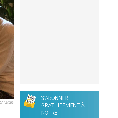
S'ABONNER
can Media
GRATUITEMENT À
NOTRE