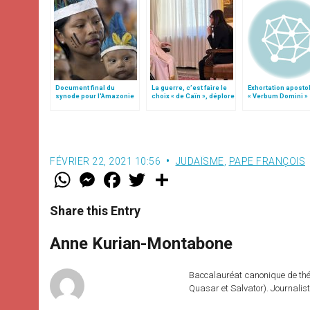
Document final du
La guerre, c’est faire le
Exhortation aposto
synode pour l'Amazonie
choix « de Caïn », déplore
« Verbum Domini »
en français: traduction
le pape François
non officielle
FÉVRIER 22, 2021 10:56
JUDAÏSME
,
PAPE FRANÇOIS
W
M
F
T
S
h
e
a
w
h
a
s
c
i
a
t
s
e
t
r
Share this Entry
s
e
b
t
e
A
n
o
e
p
g
o
r
Anne Kurian-Montabone
p
e
k
r
Baccalauréat canonique de théo
Quasar et Salvator). Journalist