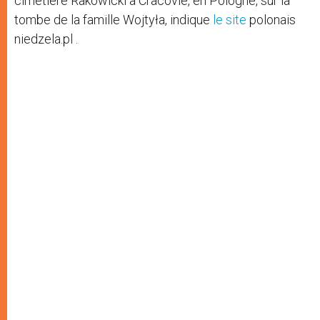
cimetière Rakowicki à Cracovie, en Pologne, sur la
tombe de la famille Wojtyła, indique
le site
polonais
niedzela.pl .