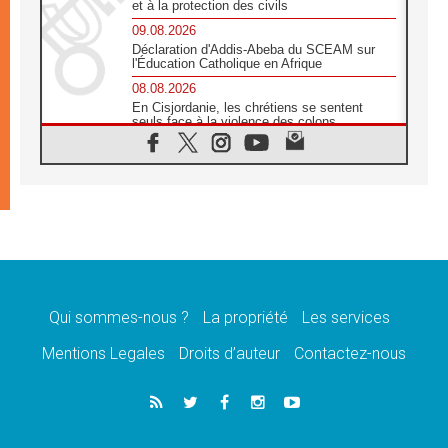
et à la protection des civils
09.08.2026
Déclaration d'Addis-Abeba du SCEAM sur
l'Éducation Catholique en Afrique
08.08.2026
En Cisjordanie, les chrétiens se sentent
seuls face à la violence des colons
08.08.2026
Léon XIV au sanctuaire de Notre Dame du
Bon Conseil à Genazzano en septembre
08.08.2026
Léon XIV: Sainte Agathe aide à contempler
la victoire de l'amour sur la mort
08.08.2026
«Relancer l'empathie», le projet Triennal d'art
des Universités catholiques
Qui sommes-nous ?
La propriété
Les services
08.08.2026
Signis 2026, donner la parole aux religieuses
Mentions Legales
Droits d’auteur
Contactez-nous
catholiques
08.08.2026
Au Bangladesh, l'Église accompagne les
Dalits sur le chemin de la dignité
07.08.2026