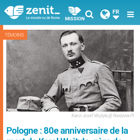
FR
MISSION
TÉMOINS
Karol Josef Wojtyla @ Niedzela.pl
Pologne : 80e anniversaire de la