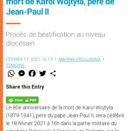
mort de Karol Wojtyła, père de
Jean-Paul II
Procès de béatification au niveau
diocésain
FÉVRIER 17, 2021 16:13
MARINA DROUJININA
TÉMOINS
W
M
F
T
S
h
e
a
w
h
a
s
c
i
a
t
s
e
t
r
Share this Entry
s
e
b
t
e
A
n
o
e
p
g
o
r
p
e
k
Le 80e anniversaire de la mort de Karol Wojtyła
r
(1879-1941), père du pape Jean-Paul II, sera célébré
le 18 février 2021 à 16h dans la partie militaire du