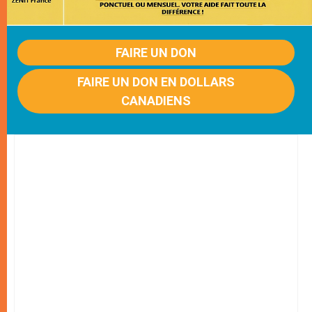
FAIRE UN DON
FAIRE UN DON EN DOLLARS
CANADIENS