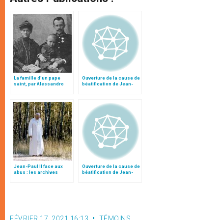
La famille d’un pape
Ouverture de la cause de
saint, par Alessandro
béatification de Jean-
Gisotti dans
Paul II : Homélie du card.
L’Osservatore Romano
Ruini (I)
Jean-Paul II face aux
Ouverture de la cause de
abus : les archives
béatification de Jean-
redessinent le débat
Paul II: Homélie du card.
Ruini (II)
FÉVRIER 17, 2021 16:13
TÉMOINS