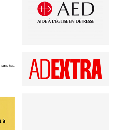
omans (éd.