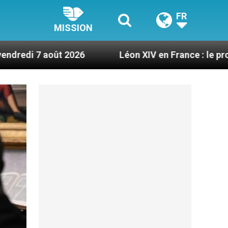
FR
MISSION
026
Léon XIV en France : le programme détaillé