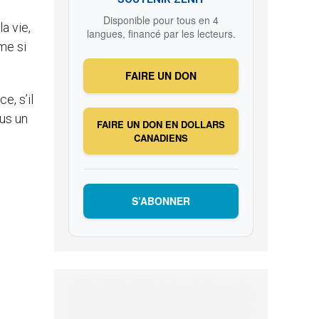
Disponible pour tous en 4
a vie,
langues, financé par les lecteurs.
me si
FAIRE UN DON
e, s’il
lus un
FAIRE UN DON EN DOLLARS
CANADIENS
S’ABONNER