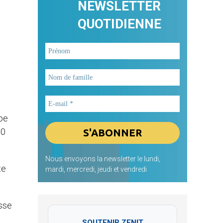
NEWSLETTER
QUOTIDIENNE
ape
10
Nous envoyons la newsletter le lundi,
te
mardi, mercredi, jeudi et vendredi
isse
SOUTENIR ZENIT