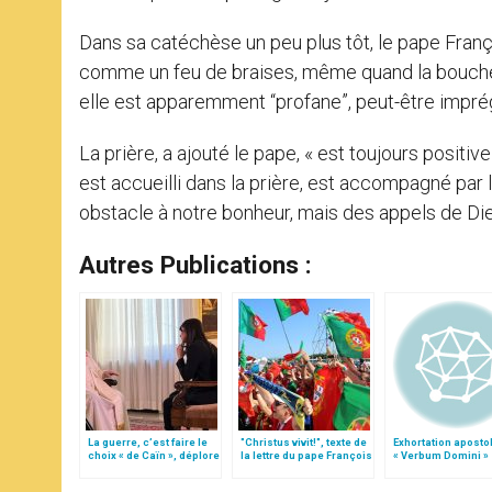
Dans sa catéchèse un peu plus tôt, le pape Françoi
comme un feu de braises, même quand la bouche 
elle est apparemment “profane”, peut-être imprég
La prière, a ajouté le pape, « est toujours positive
est accueilli dans la prière, est accompagné par 
obstacle à notre bonheur, mais des appels de Die
Autres Publications :
La guerre, c’est faire le
"Christus vivit!", texte de
Exhortation aposto
choix « de Caïn », déplore
la lettre du pape François
« Verbum Domini »
le pape François
aux jeunes du monde