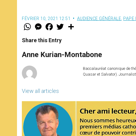
FÉVRIER 10, 2021 12:51
AUDIENCE GÉNÉRALE
,
PAPE
W
M
F
T
S
h
e
a
w
h
a
s
c
i
a
t
s
e
t
r
Share this Entry
s
e
b
t
e
A
n
o
e
p
g
o
r
Anne Kurian-Montabone
p
e
k
r
Baccalauréat canonique de théo
Quasar et Salvator). Journalist
View all articles