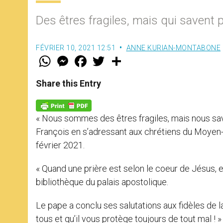
Des êtres fragiles, mais qui savent p
FÉVRIER 10, 2021 12:51
ANNE KURIAN-MONTABONE
W
M
F
T
S
h
e
a
w
h
a
s
c
i
a
t
s
e
t
r
Share this Entry
s
e
b
t
e
A
n
o
e
p
g
o
r
p
e
k
« Nous sommes des êtres fragiles, mais nous savon
r
François en s’adressant aux chrétiens du Moyen-O
février 2021.
« Quand une prière est selon le coeur de Jésus, ell
bibliothèque du palais apostolique.
Le pape a conclu ses salutations aux fidèles de 
tous et qu’il vous protège toujours de tout mal ! »