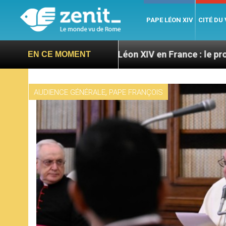
PAPE LÉON XIV
CITÉ DU
res
Léon XIV en France : le programme détaillé 
EN CE MOMENT
,
AUDIENCE GÉNÉRALE
PAPE FRANÇOIS