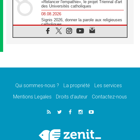
«Relancer l'empathie», le projet Triennal d'art
des Universités catholiques
08.08.2026
Signis 2026, donner la parole aux religieuses
catholiques
08.08.2026
Au Bangladesh, l'Église accompagne les
Dalits sur le chemin de la dignité
07.08.2026
Philippines: le vicariat apostolique de
Calapan devient un diocèse
07.08.2026
Congo-Brazzaville: le 15 août, entre solennité
de l'Assomption et mémoire nationale
Qui sommes-nous ?
La propriété
Les services
07.08.2026
«La paix commence par l'empathie» estime
Mentions Legales
Droits d’auteur
Contactez-nous
le cardinal Parolin
07.08.2026
En Colombie, «la paix ne s'achète pas avec
une signature»
07.08.2026
Le programme du voyage apostolique du
Pape en France dévoilé