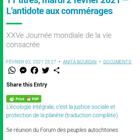
L’antidote aux commérages
XXVe Journée mondiale de la vie
consacrée
FÉVRIER 02, 2021 23:27
ANITA BOURDIN
DOCUMENTS
W
M
F
T
S
h
e
a
w
h
a
s
c
i
a
t
s
e
t
r
Share this Entry
s
e
b
t
e
A
n
o
e
p
g
o
r
p
e
k
L’écologie intégrale, c’est la justice sociale et
r
protection de la planète (traduction complète)
5e réunion du Forum des peuples autochtones