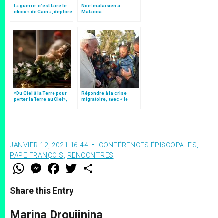
La guerre, c’est faire le
Noël malaisien à
choix « de Caïn », déplore
Malacca
le pape François
«Du Ciel à la Terre pour
Répondre à la crise
porter la Terre au Ciel»,
migratoire, avec « le
par Mgr Francesco Follo
style de l’humanité »!
(texte complet)
JANVIER 12, 2021 16:44
CONFÉRENCES ÉPISCOPALES
,
PAPE FRANÇOIS
,
RENCONTRES
W
M
F
T
S
h
e
a
w
h
a
s
c
i
a
t
s
e
t
r
Share this Entry
s
e
b
t
e
A
n
o
e
p
g
o
r
Marina Droujinina