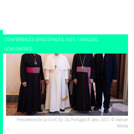
,
,
CONFÉRENCES ÉPISCOPALES
PAPE FRANÇOIS
RENCONTRES
Présidence De La Conf; Ép. Du Portugal, 8 Janv. 2021 © Vatican
Media