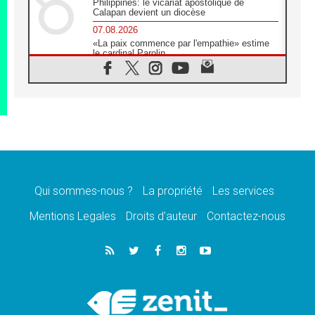
Philippines: le vicariat apostolique de
Calapan devient un diocèse
07.08.2026
«La paix commence par l'empathie» estime
le cardinal Parolin
07.08.2026
En Colombie, «la paix ne s'achète pas avec
une signature»
07.08.2026
Le programme du voyage apostolique du
Pape en France dévoilé
07.08.2026
1ère Conférence continentale sur l'éducation
catholique en Afrique
Qui sommes-nous ?
La propriété
Les services
07.08.2026
Un logo symbolique pour la venue du Pape
Mentions Legales
Droits d’auteur
Contactez-nous
en France
07.08.2026
Cardinal Rossi: «La venue du Pape Léon en
Argentine est un hommage à François»
07.08.2026
Hiroshima et Nagasaki, 81 ans après,
lancement des «dix jours de prière pour la
paix»