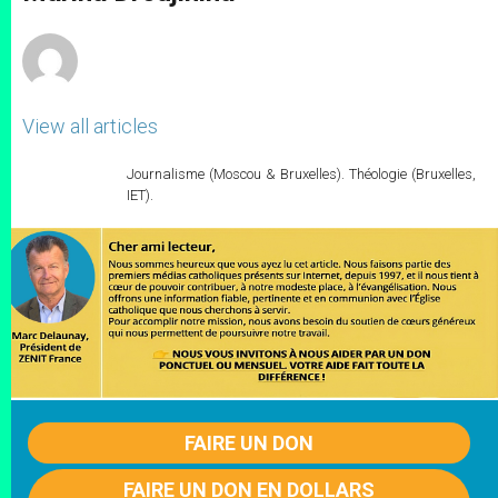
p
e
k
r
View all articles
Journalisme (Moscou & Bruxelles). Théologie (Bruxelles,
IET).
FAIRE UN DON
FAIRE UN DON EN DOLLARS