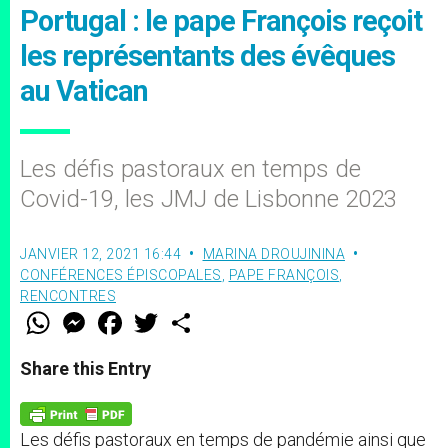
Portugal : le pape François reçoit
les représentants des évêques
au Vatican
Les défis pastoraux en temps de
Covid-19, les JMJ de Lisbonne 2023
JANVIER 12, 2021 16:44
MARINA DROUJININA
CONFÉRENCES ÉPISCOPALES
,
PAPE FRANÇOIS
,
RENCONTRES
W
M
F
T
S
h
e
a
w
h
a
s
c
i
a
t
s
e
t
r
Share this Entry
s
e
b
t
e
A
n
o
e
p
g
o
r
p
e
k
Les défis pastoraux en temps de pandémie ainsi que
r