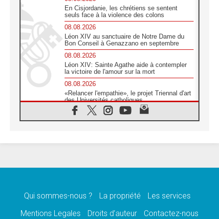
En Cisjordanie, les chrétiens se sentent
seuls face à la violence des colons
08.08.2026
Léon XIV au sanctuaire de Notre Dame du
Bon Conseil à Genazzano en septembre
08.08.2026
Léon XIV: Sainte Agathe aide à contempler
la victoire de l'amour sur la mort
08.08.2026
«Relancer l'empathie», le projet Triennal d'art
des Universités catholiques
08.08.2026
Signis 2026, donner la parole aux religieuses
catholiques
08.08.2026
Au Bangladesh, l'Église accompagne les
Dalits sur le chemin de la dignité
07.08.2026
Philippines: le vicariat apostolique de
Calapan devient un diocèse
Qui sommes-nous ?
La propriété
Les services
07.08.2026
Congo-Brazzaville: le 15 août, entre solennité
Mentions Legales
Droits d’auteur
Contactez-nous
de l'Assomption et mémoire nationale