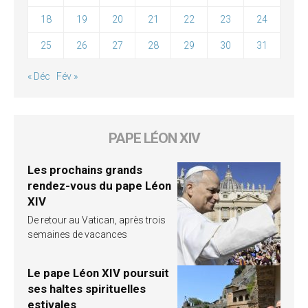
18
19
20
21
22
23
24
25
26
27
28
29
30
31
« Déc
Fév »
PAPE LÉON XIV
Les prochains grands
rendez-vous du pape Léon
XIV
De retour au Vatican, après trois
semaines de vacances
Le pape Léon XIV poursuit
ses haltes spirituelles
estivales