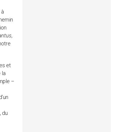
 à
chemin
ion
cantus
,
notre
es et
 la
emple –
d’un
u
, du