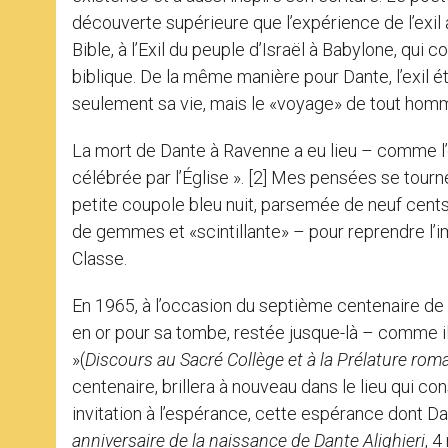
découverte supérieure que l’expérience de l’exil
Bible, à l’Exil du peuple d’Israël à Babylone, qui c
biblique. De la même manière pour Dante, l’exil éta
seulement sa vie, mais le «voyage» de tout homme 
La mort de Dante à Ravenne a eu lieu – comme l’éc
célébrée par l’Église ». [2] Mes pensées se tourn
petite coupole bleu nuit, parsemée de neuf cents 
de gemmes et «scintillante» – pour reprendre l’ima
Classe.
En 1965, à l’occasion du septième centenaire de s
en or pour sa tombe, restée jusque-là – comme il 
»(
Discours au Sacré Collège et à la Prélature rom
centenaire, brillera à nouveau dans le lieu qui co
invitation à l’espérance, cette espérance dont Da
anniversaire de la naissance de Dante Alighieri
, 4