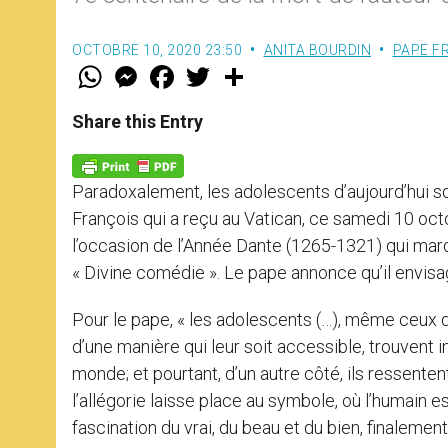
OCTOBRE 10, 2020 23:50
ANITA BOURDIN
PAPE F
W
M
F
T
S
h
e
a
w
h
a
s
c
i
a
t
s
e
t
r
Share this Entry
s
e
b
t
e
A
n
o
e
p
g
o
r
p
e
k
Paradoxalement, les adolescents d’aujourd’hui son
r
François qui a reçu au Vatican, ce samedi 10 oc
l’occasion de l’Année Dante (1265-1321) qui marq
« Divine comédie ». Le pape annonce qu’il envisag
Pour le pape, « les adolescents (…), même ceux d’a
d’une manière qui leur soit accessible, trouvent i
monde; et pourtant, d’un autre côté, ils ressente
l’allégorie laisse place au symbole, où l’humain est
fascination du vrai, du beau et du bien, finalement