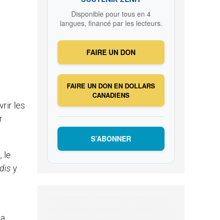
Disponible pour tous en 4
langues, financé par les lecteurs.
FAIRE UN DON
FAIRE UN DON EN DOLLARS
CANADIENS
rir les
r
S’ABONNER
, le
dis
y
la