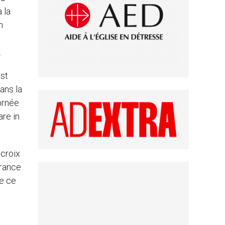
 la
n
.
st
ans la
ornée
are in
 croix
érance
de ce
e