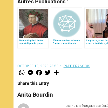
Autres Publications :
Dante Alighieri: lettre
750ème anniversaire de
La guerre, c’est fai
apostolique du pape
Dante: traduction du
choix « de Caïn », 
François (texte complet)
Message du pape
le pape François
OCTOBRE 10, 2020 23:50
PAPE FRANÇOIS
W
M
F
T
S
h
e
a
w
h
a
s
c
i
a
t
s
e
t
r
Share this Entry
s
e
b
t
e
A
n
o
e
p
g
o
r
Anita Bourdin
p
e
k
r
Journaliste française accréditée