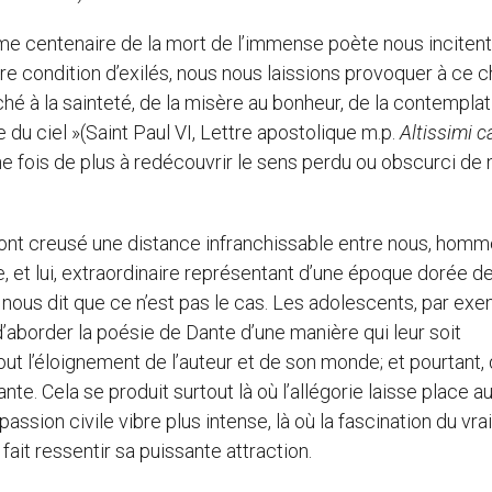
me centenaire de la mort de l’immense poète nous incitent
re condition d’exilés, nous nous laissions provoquer à ce 
hé à la sainteté, de la misère au bonheur, de la contemplat
te du ciel »(Saint Paul VI, Lettre apostolique m.p.
Altissimi 
ne fois de plus à redécouvrir le sens perdu ou obscurci de 
es ont creusé une distance infranchissable entre nous, homm
et lui, extraordinaire représentant d’une époque dorée de
 nous dit que ce n’est pas le cas. Les adolescents, par ex
 d’aborder la poésie de Dante d’une manière qui leur soit
out l’éloignement de l’auteur et de son monde; et pourtant, 
te. Cela se produit surtout là où l’allégorie laisse place a
assion civile vibre plus intense, là où la fascination du vrai
fait ressentir sa puissante attraction.