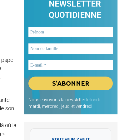
NEWSLETTER
QUOTIDIENNE
e pape
à
a
Dante
Nous envoyons la newsletter le lundi,
mardi, mercredi, jeudi et vendredi
 de son
là où la
 ».
SOUTENIR ZENIT