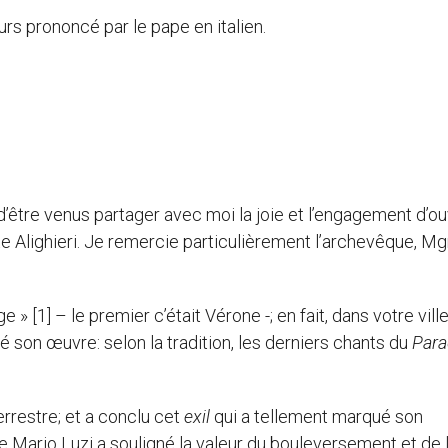
ours prononcé par le pape en italien.
’être venus partager avec moi la joie et l’engagement d’ouv
e Alighieri. Je remercie particulièrement l’archevêque, Mg
 » [1] – le premier c’était Vérone -; en fait, dans votre ville
 son œuvre: selon la tradition, les derniers chants du
Para
errestre; et a conclu cet
exil
qui a tellement marqué son
te Mario Luzi a souligné la valeur du bouleversement et de 