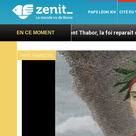
PAPE LÉON XIV
CITÉ DU
Sur le Mont Thabor, la foi reparaît des grottes ant
EN CE MOMENT
PAPE FRANÇOIS