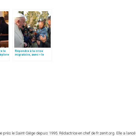
re le
Répondre à la crise
déplore
migratoire, avec « le
style de l’humanité »!
(texte complet)
 près le Saint-Siège depuis 1995. Rédactrice en chef de fr.zenit.org. Elle a lancé 