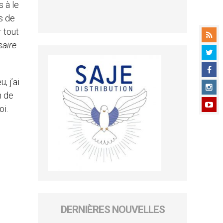
 à le
s de
r tout
saire
, j’ai
n de
oi.
DERNIÈRES NOUVELLES