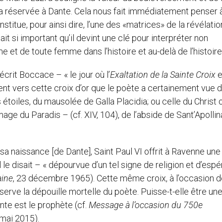
 a réservée à Dante. Cela nous fait immédiatement penser à
onstitue, pour ainsi dire, l’une des «matrices» de la révélatio
it si important qu’il devint une clé pour interpréter non
et de toute femme dans l’histoire et au-delà de l’histoire
rit Boccace – « le jour où l’
Exaltation de la Sainte Croix
e
ent vers cette croix d’or que le poète a certainement vue d
étoiles, du mausolée de Galla Placidia; ou celle du Christ 
ge du Paradis – (cf. XIV, 104), de l’abside de Sant’Apollin
a naissance [de Dante], Saint Paul VI offrit à Ravenne une
le disait – « dépourvue d’un tel signe de religion et d’esp
aine
, 23 décembre 1965). Cette même croix, à l’occasion 
nserve la dépouille mortelle du poète. Puisse-t-elle être un
nte est le prophète (cf.
Message à l’occasion du 750e
 mai 2015).