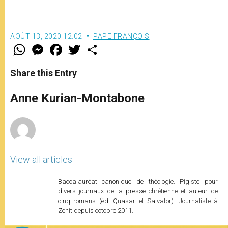
(texte complet)
AOÛT 13, 2020 12:02
PAPE FRANÇOIS
W
M
F
T
S
h
e
a
w
h
a
s
c
i
a
t
s
e
t
r
Share this Entry
s
e
b
t
e
A
n
o
e
p
g
o
r
Anne Kurian-Montabone
p
e
k
r
View all articles
Baccalauréat canonique de théologie. Pigiste pour
divers journaux de la presse chrétienne et auteur de
cinq romans (éd. Quasar et Salvator). Journaliste à
Zenit depuis octobre 2011.