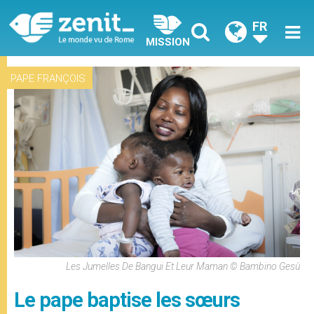
FR
MISSION
PAPE FRANÇOIS
Les Jumelles De Bangui Et Leur Maman © Bambino Gesù
Le pape baptise les sœurs