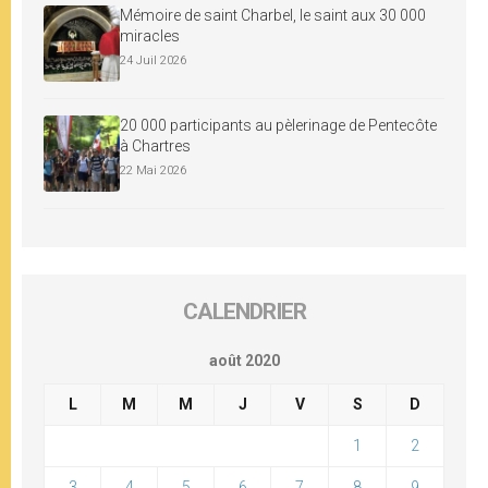
Mémoire de saint Charbel, le saint aux 30 000
miracles
24 Juil 2026
20 000 participants au pèlerinage de Pentecôte
à Chartres
22 Mai 2026
CALENDRIER
août 2020
L
M
M
J
V
S
D
1
2
3
4
5
6
7
8
9