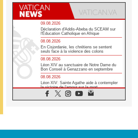
09.08.2026
Déclaration d'Addis-Abeba du SCEAM sur
l'Éducation Catholique en Afrique
08.08.2026
En Cisjordanie, les chrétiens se sentent
seuls face à la violence des colons
08.08.2026
Léon XIV au sanctuaire de Notre Dame du
Bon Conseil à Genazzano en septembre
08.08.2026
Léon XIV: Sainte Agathe aide à contempler
la victoire de l'amour sur la mort
08.08.2026
«Relancer l'empathie», le projet Triennal d'art
des Universités catholiques
08.08.2026
Signis 2026, donner la parole aux religieuses
catholiques
08.08.2026
Au Bangladesh, l'Église accompagne les