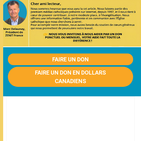
FAIRE UN DON
FAIRE UN DON EN DOLLARS
CANADIENS