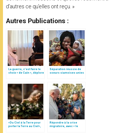
d’autres ce qu’elles ont reçu. »
Autres Publications :
La guerre, c’est faire le
Séparation réussie de
choix « de Caïn », déplore
soeurs siamoises unies
le pape François
par la tête
«Du Ciel à la Terre pour
Répondre à la crise
porter la Terre au Ciel»,
migratoire, avec « le
par Mgr Francesco Follo
style de l’humanité »!