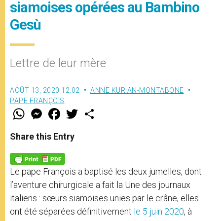
siamoises opérées au Bambino
Gesù
Lettre de leur mère
AOÛT 13, 2020 12:02
ANNE KURIAN-MONTABONE
PAPE FRANÇOIS
W
M
F
T
S
h
e
a
w
h
a
s
c
i
a
t
s
e
t
r
Share this Entry
s
e
b
t
e
A
n
o
e
p
g
o
r
p
e
k
Le pape François a baptisé les deux jumelles, dont
r
l’aventure chirurgicale a fait la Une des journaux
italiens : sœurs siamoises unies par le crâne, elles
ont été séparées définitivement
le 5 juin 2020
, à