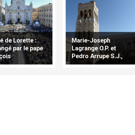
é de Lorette :
Marie-Joseph
ongé par le pape
Lagrange O.P. et
çois
Pedro Arrupe S.J.,
prophètes