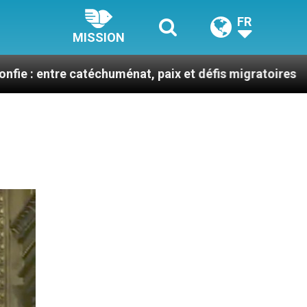
FR
MISSION
atéchuménat, paix et défis migratoires
Léon XIV 