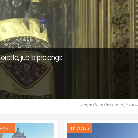
orette, jubilé prolongé
Vierge Noire De Lorette @ Vati
MARIE
TÉMOINS