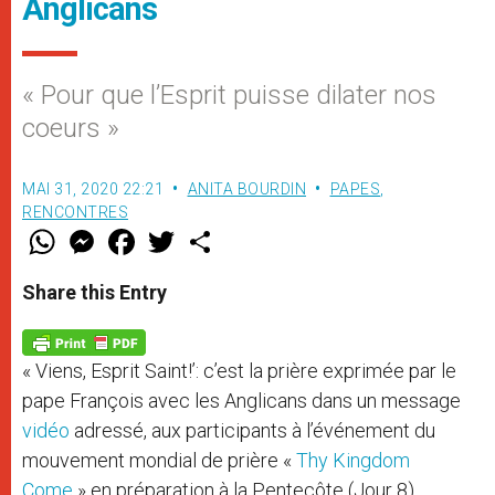
Anglicans
« Pour que l’Esprit puisse dilater nos
coeurs »
MAI 31, 2020 22:21
ANITA BOURDIN
PAPES
,
RENCONTRES
W
M
F
T
S
h
e
a
w
h
a
s
c
i
a
t
s
e
t
r
Share this Entry
s
e
b
t
e
A
n
o
e
p
g
o
r
p
e
k
« Viens, Esprit Saint!’: c’est la prière exprimée par le
r
pape François avec les Anglicans dans un message
vidéo
adressé, aux participants à l’événement du
mouvement mondial de prière «
Thy Kingdom
Come
» en préparation à la Pentecôte (Jour 8).