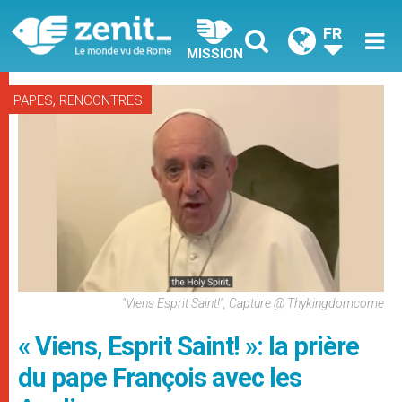
FR
MISSION
,
PAPES
RENCONTRES
"Viens Esprit Saint!", Capture @ Thykingdomcome
« Viens, Esprit Saint! »: la prière
du pape François avec les