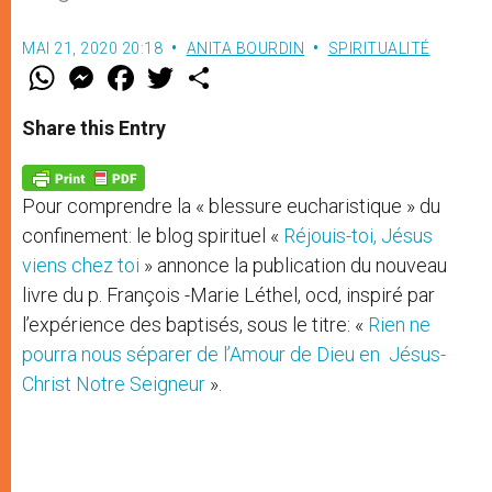
MAI 21, 2020 20:18
ANITA BOURDIN
SPIRITUALITÉ
W
M
F
T
S
h
e
a
w
h
a
s
c
i
a
t
s
e
t
r
Share this Entry
s
e
b
t
e
A
n
o
e
p
g
o
r
p
e
k
Pour comprendre la « blessure eucharistique » du
r
confinement: le blog spirituel «
Réjouis-toi, Jésus
viens chez toi
» annonce la publication du nouveau
livre du p. François -Marie Léthel, ocd, inspiré par
l’expérience des baptisés, sous le titre: «
Rien ne
pourra nous séparer de l’Amour de Dieu en Jésus-
Christ Notre Seigneur
».