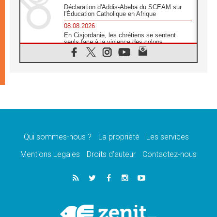
Déclaration d'Addis-Abeba du SCEAM sur
l'Éducation Catholique en Afrique
08.08.2026
En Cisjordanie, les chrétiens se sentent
seuls face à la violence des colons
08.08.2026
Léon XIV au sanctuaire de Notre Dame du
Bon Conseil à Genazzano en septembre
08.08.2026
Léon XIV: Sainte Agathe aide à contempler
la victoire de l'amour sur la mort
08.08.2026
«Relancer l'empathie», le projet Triennal d'art
des Universités catholiques
Qui sommes-nous ?
La propriété
Les services
08.08.2026
Signis 2026, donner la parole aux religieuses
Mentions Legales
Droits d’auteur
Contactez-nous
catholiques
08.08.2026
Au Bangladesh, l'Église accompagne les
Dalits sur le chemin de la dignité
07.08.2026
Philippines: le vicariat apostolique de
Calapan devient un diocèse