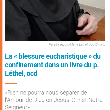
Père François-Marie Léthel Ocd © FML
La « blessure eucharistique » du
confinement dans un livre du p.
Léthel, ocd
«Rien ne pourra nous séparer de
l’Amour de Dieu en Jésus-Christ Notre
Seigneur»