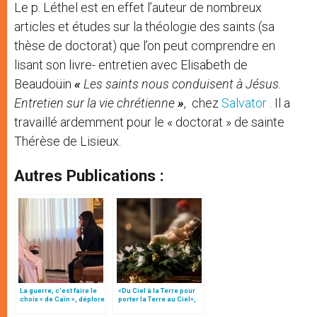
Le p. Léthel est en effet l’auteur de nombreux
articles et études sur la théologie des saints (sa
thèse de doctorat) que l’on peut comprendre en
lisant son livre- entretien avec Elisabeth de
Beaudoüin
«
Les saints nous conduisent à Jésus.
Entretien sur la vie chrétienne
»
, chez
Salvator
. Il a
travaillé ardemment pour le « doctorat » de sainte
Thérèse de Lisieux.
Autres Publications :
La guerre, c’est faire le
«Du Ciel à la Terre pour
choix « de Caïn », déplore
porter la Terre au Ciel»,
le pape François
par Mgr Francesco Follo