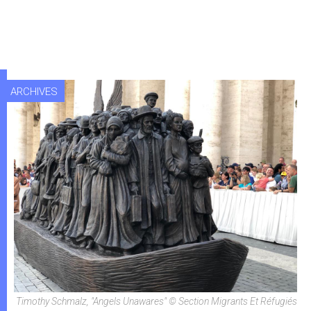
ARCHIVES
Timothy Schmalz, "Angels Unawares" © Section Migrants Et Réfugiés