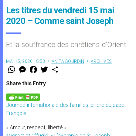
Les titres du vendredi 15 mai
2020 – Comme saint Joseph
Et la souffrance des chrétiens d’Orient
MAI 15, 2020 18:53
ANITA BOURDIN
ARCHIVES
W
M
F
T
S
h
e
a
w
h
a
s
c
i
a
t
s
e
t
r
Share this Entry
s
e
b
t
e
A
n
o
e
p
g
o
r
p
e
k
Journée internationale des familles: prière du pape
r
François
« Amour, respect, liberté »
Migrant et réfugié: « L’exemple de S. Joseph