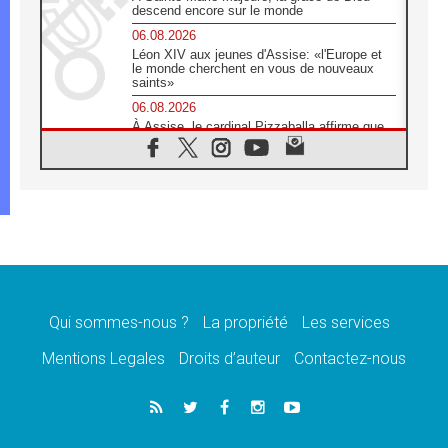
descend encore sur le monde
06.08.2026
Léon XIV aux jeunes d'Assise: «l'Europe et
le monde cherchent en vous de nouveaux
saints»
06.08.2026
À Assise, le cardinal Pizzaballa affirme que
«les chrétiens veulent la paix»
06.08.2026
Au Mexique, le cardinal Parolin invite à être
aux côtés des marginalisées
06.08.2026
À Assise, le Pape invite les jeunes à
«construire la civilisation de l'amour»
05.08.2026
La visite du Pape en Argentine portera «un
message de paix et de dignité humaine»
Qui sommes-nous ?
La propriété
Les services
05.08.2026
Mentions Legales
Droits d’auteur
Contactez-nous
«La visite du Pape en Uruguay renforcera
l'espérance» affirme Mgr Tróccoli
05.08.2026
Le nonce en Ukraine: «Il est inquiétant
d'entendre ceux qui bénissent la guerre»