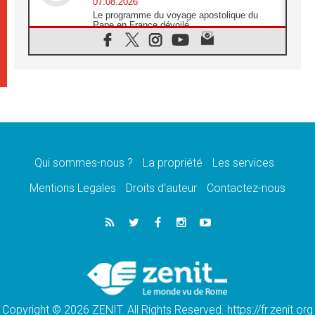
07.08.2026
Le programme du voyage apostolique du
Pape en France dévoilé
07.08.2026
1ère Conférence continentale sur l'éducation
catholique en Afrique
07.08.2026
Un logo symbolique pour la venue du Pape
en France
07.08.2026
Cardinal Rossi: «La venue du Pape Léon en
Argentine est un hommage à François»
Qui sommes-nous ?
La propriété
Les services
07.08.2026
Hiroshima et Nagasaki, 81 ans après,
Mentions Legales
Droits d’auteur
Contactez-nous
lancement des «dix jours de prière pour la
paix»
06.08.2026
Préparatifs des JMJ 2027 à Séoul: «c'est
passionnant et l'impatience est immense!»
06.08.2026
Chrétiens et confucéens: respect et sagesse
pour relever les «défis urgents»
Copyright © 2026 ZENIT. All Rights Reserved. https://fr.zenit.org