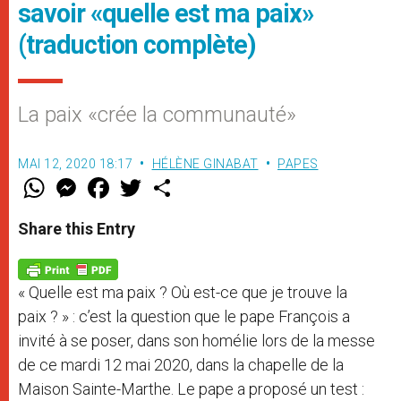
savoir «quelle est ma paix»
(traduction complète)
La paix «crée la communauté»
MAI 12, 2020 18:17
HÉLÈNE GINABAT
PAPES
W
M
F
T
S
h
e
a
w
h
a
s
c
i
a
t
s
e
t
r
Share this Entry
s
e
b
t
e
A
n
o
e
p
g
o
r
p
e
k
« Quelle est ma paix ? Où est-ce que je trouve la
r
paix ? » : c’est la question que le pape François a
invité à se poser, dans son homélie lors de la messe
de ce mardi 12 mai 2020, dans la chapelle de la
Maison Sainte-Marthe. Le pape a proposé un test :