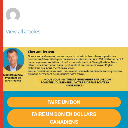
r
View all articles
FAIRE UN DON
FAIRE UN DON EN DOLLARS
CANADIENS